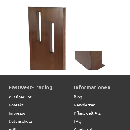
Design-Raumteiler aus Cortenstahl, rostfarben - jetzt
Eastwest-Trading
Informationen
reduziert
Wir über uns
Blog
Kontakt
Newsletter
418,00 € *
Impressum
Pflanzwelt A-Z
Datenschutz
FAQ
AGB
Wiederruf