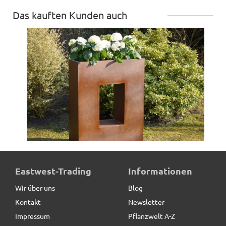
Das kauften Kunden auch
Raumteiler aus Cortenstahl, rostfarben - jetzt reduziert
Eastwest-Trading
Informationen
Wir über uns
Blog
Kontakt
Newsletter
319,00 € *
statt
399,00 €
Impressum
Pflanzwelt A-Z