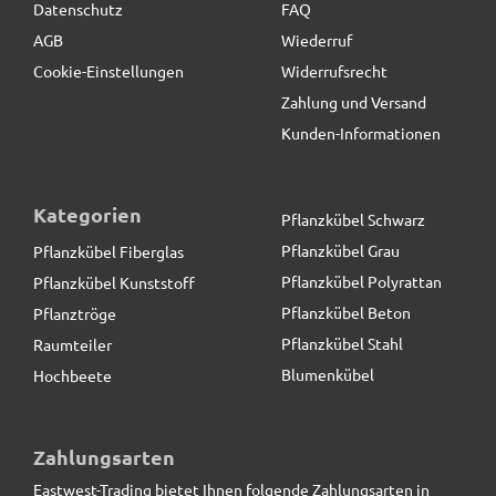
Datenschutz
FAQ
AGB
Wiederruf
Cookie-Einstellungen
Widerrufsrecht
Zahlung und Versand
Kunden-Informationen
Kategorien
Pflanzkübel Schwarz
Pflanzkübel Grau
Pflanzkübel Fiberglas
Pflanzkübel Polyrattan
Pflanzkübel Kunststoff
Pflanzkübel Beton
Pflanztröge
Pflanzkübel Stahl
Raumteiler
Blumenkübel
Hochbeete
Pflanzeinsatz L26,5x B26,5x H25cm
Zahlungsarten
Eastwest-Trading bietet Ihnen folgende Zahlungsarten in