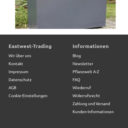
Pflanztrog, Pflanzkübel, Fiberglas anthrazit (Rollen
Eastwest-Trading
Informationen
optional)
Wir über uns
Blog
Kontakt
Newsletter
129,50 € *
statt
163,80 €
Impressum
Pflanzwelt A-Z
Datenschutz
FAQ
AGB
Wiederruf
Cookie-Einstellungen
Widerrufsrecht
Zahlung und Versand
Kunden-Informationen