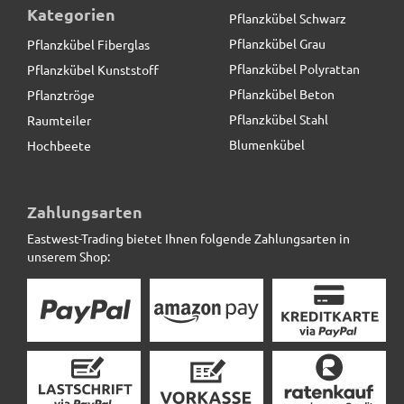
Kategorien
Pflanzkübel Schwarz
Pflanzkübel Grau
Pflanzkübel Fiberglas
Pflanzkübel Polyrattan
Pflanzkübel Kunststoff
Pflanzkübel Beton
Pflanztröge
Pflanzkübel Stahl
Raumteiler
Blumenkübel
Hochbeete
Pflanzkübel SUPREMO, TÜV-geprüft, Fiberglas
anthrazit
Zahlungsarten
Eastwest-Trading bietet Ihnen folgende Zahlungsarten in
45,00 € *
statt
55,00 €
unserem Shop: