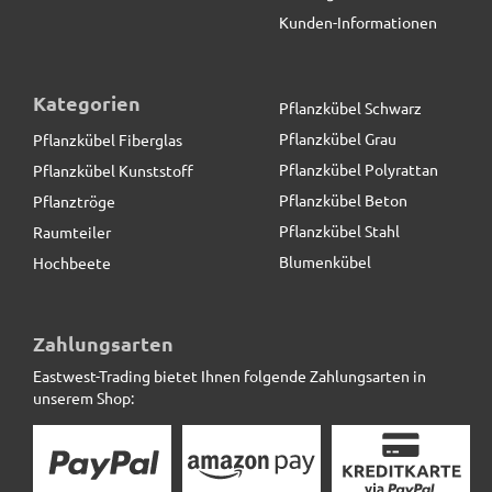
Kunden-Informationen
Kategorien
Pflanzkübel Schwarz
Pflanzkübel Grau
Pflanzkübel Fiberglas
Pflanzkübel Polyrattan
Pflanzkübel Kunststoff
Pflanzkübel Beton
Pflanztröge
Pflanzkübel Stahl
Raumteiler
Blumenkübel
Hochbeete
Runder Pflanzeinsatz Ø34x H32cm, mit
Bewässerungssystem
Zahlungsarten
Eastwest-Trading bietet Ihnen folgende Zahlungsarten in
22,90 € *
unserem Shop: