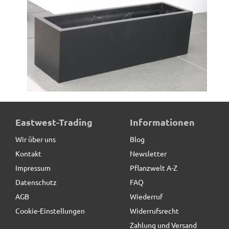
Pflanzkübel SUPREMO, TÜV-geprüft, Fiberglas schwarz
Eastwest-Trading
Informationen
Wir über uns
Blog
Kontakt
Newsletter
78,70 € *
Impressum
Pflanzwelt A-Z
Datenschutz
FAQ
AGB
Wiederruf
Cookie-Einstellungen
Widerrufsrecht
Zahlung und Versand