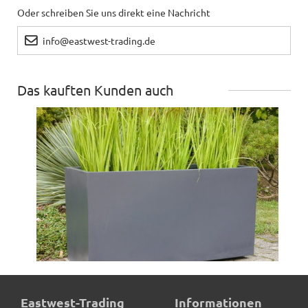
Oder schreiben Sie uns direkt eine Nachricht
info@eastwest-trading.de
Das kauften Kunden auch
Pflanztrog, Pflanzkübel, Fiberglas anthrazit (Rollen
Eastwest-Trading
Informationen