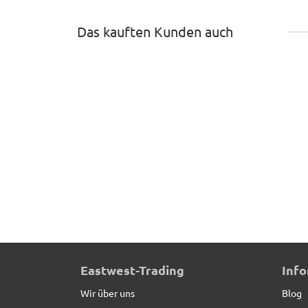
Das kauften Kunden auch
Beeteinfassung PRIMO aus Cortenstahl, Stecks
Eastwest-Trading
Inf
Wir über uns
Blog