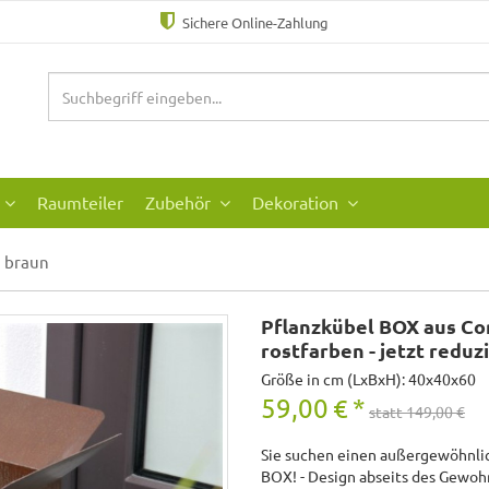
Sichere Online-Zahlung
Raumteiler
Zubehör
Dekoration
braun
Pflanzkübel BOX aus Co
rostfarben - jetzt reduz
Größe in cm (LxBxH): 40x40x60
59,00
€
*
statt 149,00 €
Sie suchen einen außergewöhnli
BOX! - Design abseits des Gewohnt