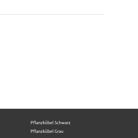
Pflanzkübel Schwarz
7,80 € *
statt
11,90 €
Pflanzkübel Grau