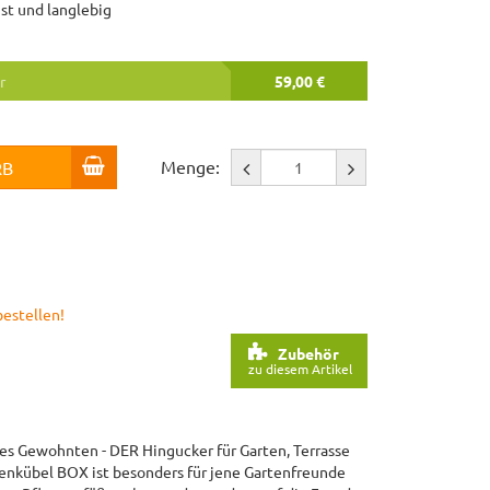
st und langlebig
r
59,00 €
Menge:
RB
bestellen!
Zubehör
zu diesem Artikel
des Gewohnten - DER Hingucker für Garten, Terrasse
nkübel BOX ist besonders für jene Gartenfreunde