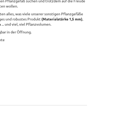
llen Pflanzgefäß suchen und trotzdem auf die Freude
ten wollen.
ten alles, was viele unserer sonstigen Pflanzgefäße
ges und robustes Produkt
(Materialstärke 1,5 mm)
,
n
... und viel, viel Pflanzvolumen.
gbar in der Öffnung.
nte