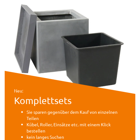
Neu:
Komplettsets
Sie sparen gegenüber dem Kauf von einzelnen
Teilen
Kübel, Roller, Einsätze etc. mit einem Klick
bestellen
kein langes Suchen