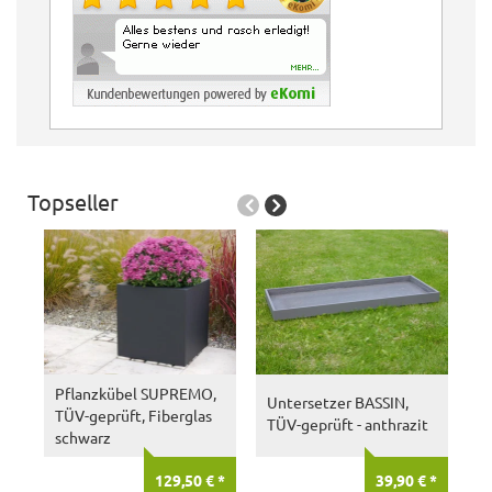
Topseller
P
a
R
Pflanzkübel SUPREMO,
Untersetzer BASSIN,
TÜV-geprüft, Fiberglas
TÜV-geprüft - anthrazit
schwarz
129,50 € *
39,90 € *