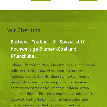
Wir über uns
Eastwest Trading – Ihr Spezialist für
hochwertige Blumenkübel und
Pflanzkübel
Schöne Pflanzen drücken Lebensfreude aus und sind ein
tolles Accessoire – sowohl im Innen- als auch im
Außenbereich. Erst im richtigen Blumentopf kommen
sie jedoch optimal zur Geltung und sorgen für eine
harmonische Atmosphäre. Wenn Sie in Ihrem Garten
oder Ihren Räumlichkeiten Akzente setzen möchten, ist
Eastwest Trading Ihr kompetenter Ansprechpartner.
Spezialisiert auf den Vertrieb von Blumenkübeln,