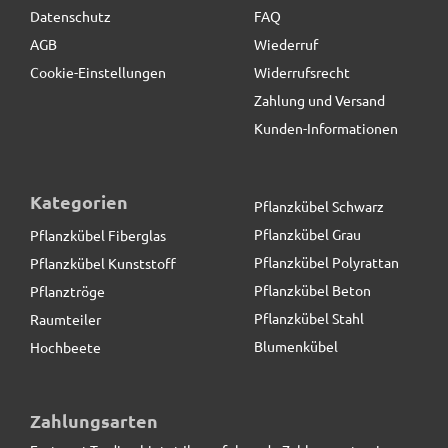
Datenschutz
FAQ
AGB
Wiederruf
Cookie-Einstellungen
Widerrufsrecht
Zahlung und Versand
Kunden-Informationen
Kategorien
Pflanzkübel Schwarz
Pflanzkübel Grau
Pflanzkübel Fiberglas
Pflanzkübel Polyrattan
Pflanzkübel Kunststoff
Pflanzkübel Beton
Pflanztröge
Pflanzkübel Stahl
Raumteiler
Blumenkübel
Hochbeete
Gartendeko - VOGELBAD "AMMONITO" aus Fiberglas -
betongrau
Zahlungsarten