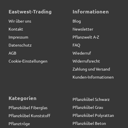
Pflanzeinsatz L26,5x B26,5x H25cm, mit
Eastwest-Trading
Informationen
Bewässerungssystem
Wir über uns
Blog
Kontakt
Newsletter
19,90 € *
Impressum
Pflanzwelt A-Z
Datenschutz
FAQ
AGB
Wiederruf
Cookie-Einstellungen
Widerrufsrecht
Zahlung und Versand
Kunden-Informationen
Kategorien
Pflanzkübel Schwarz
Pflanzkübel Grau
Pflanzkübel Fiberglas
Pflanzkübel Polyrattan
Pflanzkübel Kunststoff
Pflanzkübel Beton
Pflanztröge