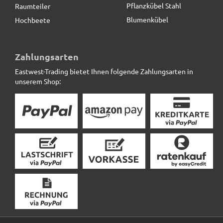
Pflanzkübel Stahl
Raumteiler
Blumenkübel
Hochbeete
Pflanztrog SUPREMO, TÜV-geprüft, Pflanzkübel,
Fiberglas anthrazit
Zahlungsarten
Eastwest-Trading bietet Ihnen folgende Zahlungsarten in
136,50 € *
statt
163,50 €
unserem Shop: