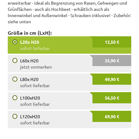
erweiterbar - ideal als Begrenzung von Rasen, Gehwegen und
Grünflächen - auch als Hochbeet - erhältlich auch als
Innenwinkel und Außenwinkel - Schrauben inklusive! - Zubehör:
siehe unten
Größe in cm (LxH):
L20x H20
12,50 €
sofort lieferbar
L60x H20
35,90 €
jetzt vormerken
L80x H20
49,90 €
sofort lieferbar
L100xH20
56,50 €
sofort lieferbar
L120xH20
69,90 €
sofort lieferbar