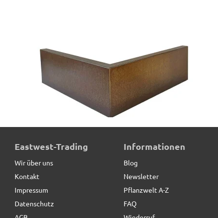
Beeteinfassung VERDURA aus Cortenstahl,
Eastwest-Trading
Informationen
Außenwinkel
Wir über uns
Blog
46,00 € *
Kontakt
Newsletter
Impressum
Pflanzwelt A-Z
Datenschutz
FAQ
AGB
Wiederruf