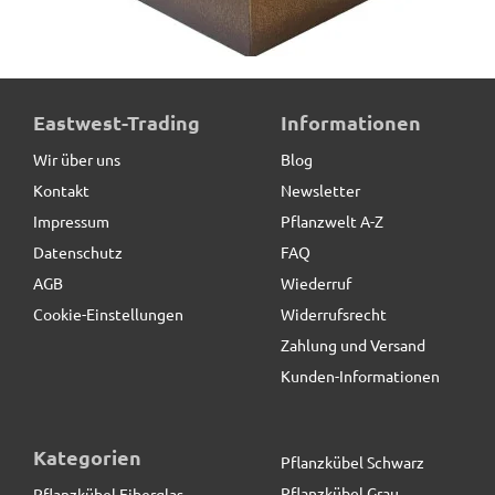
Beeteinfassung VERDURA aus Cortenstahl,
Eastwest-Trading
Informationen
Außenwinkel
Wir über uns
Blog
68,90 € *
Kontakt
Newsletter
Impressum
Pflanzwelt A-Z
Datenschutz
FAQ
AGB
Wiederruf
Cookie-Einstellungen
Widerrufsrecht
Zahlung und Versand
Kunden-Informationen
Kategorien
Pflanzkübel Schwarz
Pflanzkübel Grau
Pflanzkübel Fiberglas