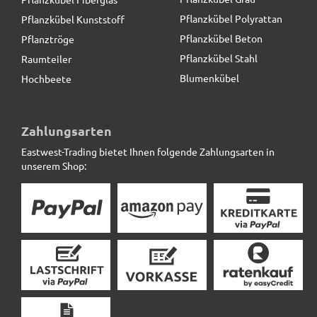
Pflanzkübel Polyrattan
Pflanzkübel Kunststoff
Pflanzkübel Beton
Pflanztröge
Pflanzkübel Stahl
Raumteiler
Blumenkübel
Hochbeete
Außenkante VERDURA für Beeteinfassung (U-Form) aus
Cortenstahl
Zahlungsarten
Eastwest-Trading bietet Ihnen folgende Zahlungsarten in
169,90 € *
unserem Shop: