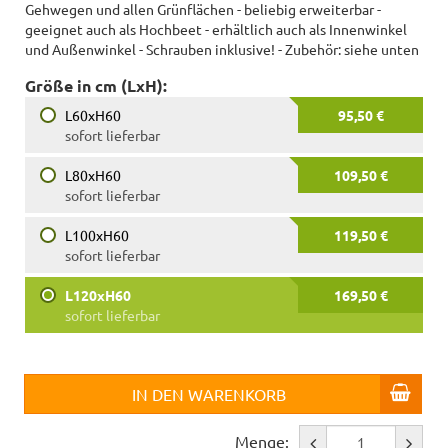
Gehwegen und allen Grünflächen - beliebig erweiterbar -
geeignet auch als Hochbeet - erhältlich auch als Innenwinkel
und Außenwinkel - Schrauben inklusive! - Zubehör: siehe unten
Größe in cm (LxH):
L60xH60
95,50 €
sofort lieferbar
L80xH60
109,50 €
sofort lieferbar
L100xH60
119,50 €
sofort lieferbar
L120xH60
169,50 €
sofort lieferbar
IN DEN WARENKORB
Menge: