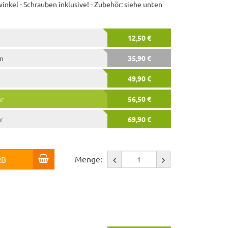
nkel - Schrauben inklusive! - Zubehör: siehe unten
12,50 €
en
35,90 €
49,90 €
ar
56,50 €
r
69,90 €
Menge:
RB