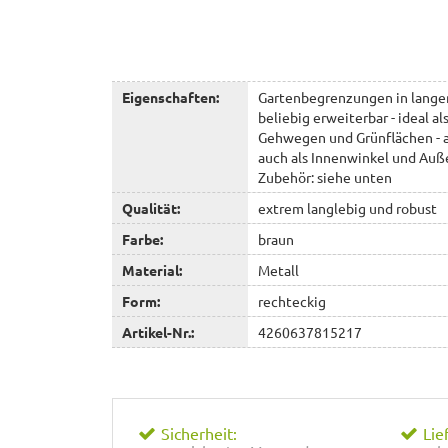
Eigenschaften:
Gartenbegrenzungen in langen
beliebig erweiterbar - ideal a
Gehwegen und Grünflächen - au
auch als Innenwinkel und Auße
Zubehör: siehe unten
Qualität:
extrem langlebig und robust
Farbe:
braun
Material:
Metall
Form:
rechteckig
Artikel-Nr.:
4260637815217
Sicherheit:
Lie