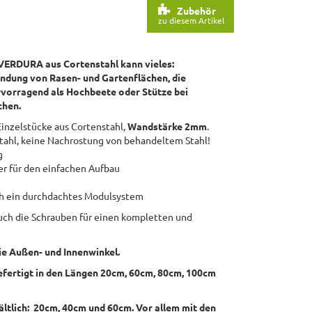
Zubehör
zu diesem Artikel
VERDURA aus Cortenstahl kann vieles:
ndung von Rasen- und Gartenflächen, die
rvorragend als Hochbeete oder Stütze bei
chen.
inzelstücke aus Cortenstahl,
Wandstärke 2mm
.
tahl, keine Nachrostung von behandeltem Stahl!
g
r für den einfachen Aufbau
i
ch ein durchdachtes Modulsystem
auch die Schrauben für einen kompletten und
ie Außen- und Innenwinkel.
efertigt in den Längen 20cm, 60cm, 80cm, 100cm
ältlich: 20cm, 40cm und 60cm. V
or allem mit den