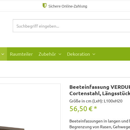
Sichere Online-Zahlung
Raumteiler
Zubehör
Dekoration
Beeteinfassung VERDU
Cortenstahl, Längsstüc
Größe in cm (LxH): L100xH20
56,50
€
*
Beeteinfassungen in langen und ho
Begrenzung von Rasen, Gehwegen 