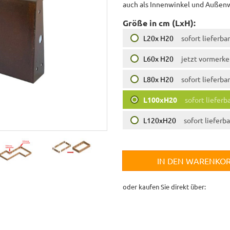
auch als Innenwinkel und Außenwi
Größe in cm (LxH):
L20x H20
sofort lieferbar
L60x H20
jetzt vormerk
L80x H20
sofort lieferbar
L100xH20
sofort lieferb
L120xH20
sofort lieferba
IN DEN WARENKO
oder kaufen Sie direkt über: