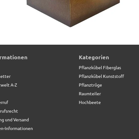
nwinkel
ormationen
Kategorien
Pflanzkübel Fiberglas
etter
Pflanzkübel Kunststoff
zwelt A-Z
Pflanztröge
Raumteiler
rruf
Hochbeete
rufsrecht
ng und Versand
n-Informationen