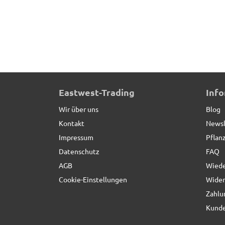
Beeteinfassung VERDURA aus Cortenstahl, Auße
Eastwest-Trading
Inf
Wir über uns
Blog
Kontakt
Newsl
Impressum
Pflan
Datenschutz
FAQ
AGB
Wiede
Cookie-Einstellungen
Wider
Zahlu
Kunde