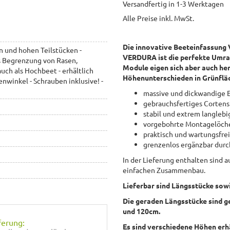
Versandfertig in 1-3 Werktagen
Alle Preise inkl. MwSt.
Die innovative Beeteinfassung 
 und hohen Teilstücken -
VERDURA ist die perfekte Umra
ls Begrenzung von Rasen,
Module eigen sich aber auch he
ch als Hochbeet - erhältlich
Höhenunterschieden in Grünflä
nwinkel - Schrauben inklusive! -
massive und dickwandige E
gebrauchsfertiges Cortens
stabil und extrem langlebi
vorgebohrte Montagelöche
praktisch und wartungsfre
grenzenlos ergänzbar dur
In der Lieferung enthalten sind 
einfachen Zusammenbau.
Lieferbar sind Längsstücke sow
Die geraden Längsstücke sind g
und 120cm.
ferung:
Es sind verschiedene Höhen erh