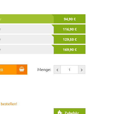
r
94,90 €
r
116,90 €
r
129,50 €
r
169,90 €
Menge:
RB
 bestellen!
Zubehör