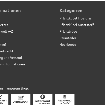
ormationen
Kategorien
Pflanzkübel Fiberglas
etter
Pflanzkübel Kunststoff
zwelt A-Z
Pflanztröge
Raumteiler
rruf
Hochbeete
rufsrecht
ng und Versand
n-Informationen
en in unserem Shop: