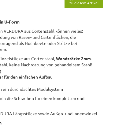
zu diesem Artikel
 in U-Form
en VERDURA aus Cortenstahl können vieles:
ung von Rasen- und Gartenflächen, die
vorragend als Hochbeete oder Stütze bei
hen.
inzelstücke aus Cortenstahl,
Wandstärke 2mm
.
tahl, keine Nachrostung von behandeltem Stahl!
g
r für den einfachen Aufbau
i
ch ein durchdachtes Modulsystem
auch die Schrauben für einen kompletten und
ERDURA-Längsstücke sowie Außen- und Innenwinkel.
n