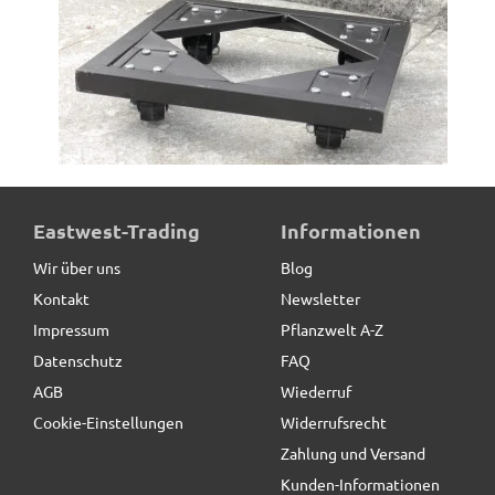
ultrastarke Pflanzenroller aus Metall, schwarz
Eastwest-Trading
Informationen
Wir über uns
Blog
Kontakt
Newsletter
59,00 € *
Impressum
Pflanzwelt A-Z
Datenschutz
FAQ
AGB
Wiederruf
Cookie-Einstellungen
Widerrufsrecht
Zahlung und Versand
Kunden-Informationen