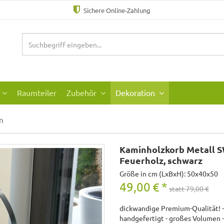
Sichere Online-Zahlung
Raumteiler
Zubehör
Dekoration
n
Kaminholzkorb Metall 
Feuerholz, schwarz
Größe in cm (LxBxH): 50x40x50
49,00
€
*
statt 79,00 €
dickwandige Premium-Qualität! - 
handgefertigt - großes Volumen -