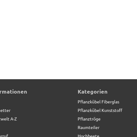
ormationen
Kategorien
Pflanzkübel Fiberglas
etter
Pflanzkübel Kunststoff
zwelt A-Z
Pflanztröge
Raumteiler
rruf
Hochbeete