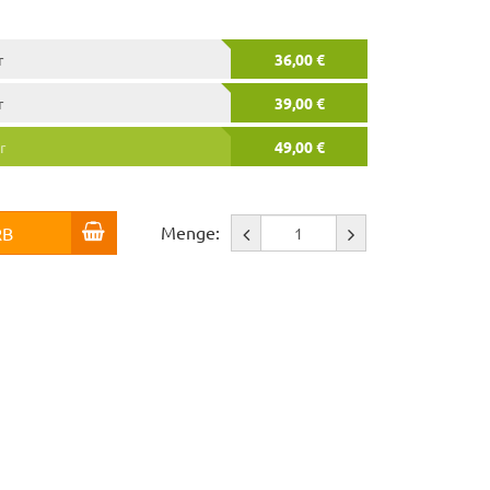
r
36,00 €
r
39,00 €
r
49,00 €
Menge:
RB