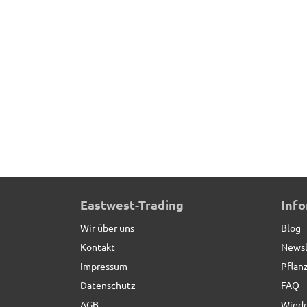
Eastwest-Trading
Inf
Wir über uns
Blog
Kontakt
Newsl
Impressum
Pflan
Datenschutz
FAQ
AGB
Wiede