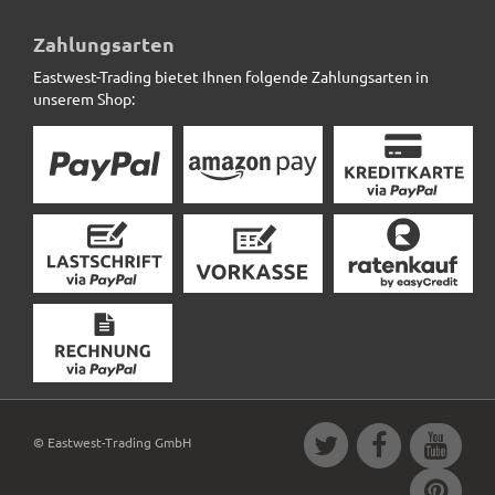
10m Kokosmatte SAFEGREEN zum umwickeln,
naturfarben
Zahlungsarten
Eastwest-Trading bietet Ihnen folgende Zahlungsarten in
15,12 € *
unserem Shop:
© Eastwest-Trading GmbH