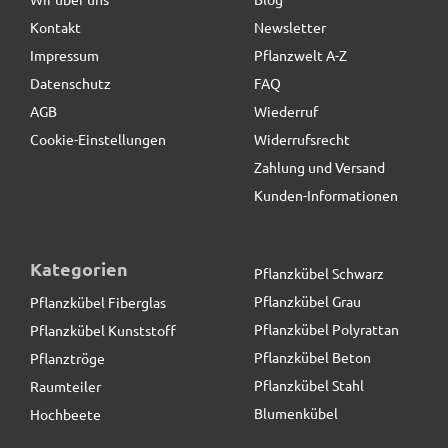
Kontakt
Newsletter
19,90 € *
statt
24,90 €
Impressum
Pflanzwelt A-Z
Datenschutz
FAQ
AGB
Wiederruf
Cookie-Einstellungen
Widerrufsrecht
Zahlung und Versand
Kunden-Informationen
Kategorien
Pflanzkübel Schwarz
Pflanzkübel Grau
Pflanzkübel Fiberglas
Pflanzkübel Polyrattan
Pflanzkübel Kunststoff
Pflanzkübel Beton
Pflanztröge
Pflanzkübel Stahl
Raumteiler
Blumenkübel
Hochbeete