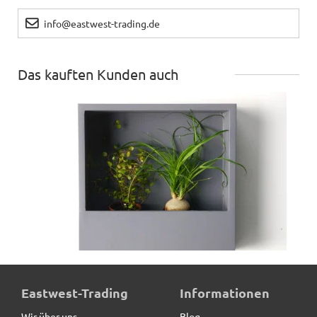
info@eastwest-trading.de
Das kauften Kunden auch
Wand-Pflanzkasten LINEA, anthrazit - jetzt reduziert
Eastwest-Trading
Informationen
Wir über uns
Blog