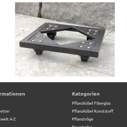
ormationen
Kategorien
Pflanzkübel Fiberglas
etter
Pflanzkübel Kunststoff
zwelt A-Z
Pflanztröge
Raumteiler