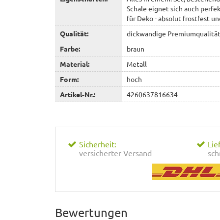
Schale eignet sich auch perfe
für Deko - absolut frostfest u
Qualität:
dickwandige Premiumqualitä
Farbe:
braun
Material:
Metall
Form:
hoch
Artikel-Nr.:
4260637816634
Sicherheit:
Lie
versicherter Versand
sch
Bewertungen