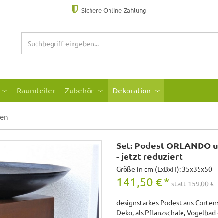
Sichere Online-Zahlung
Raumteiler
Zubehör
Dekoration
ten
Set: Podest ORLANDO 
- jetzt reduziert
Größe in cm (LxBxH): 35x35x50
141,50
€
*
statt 159,00 €
designstarkes Podest aus Cortens
Deko, als Pflanzschale, Vogelbad