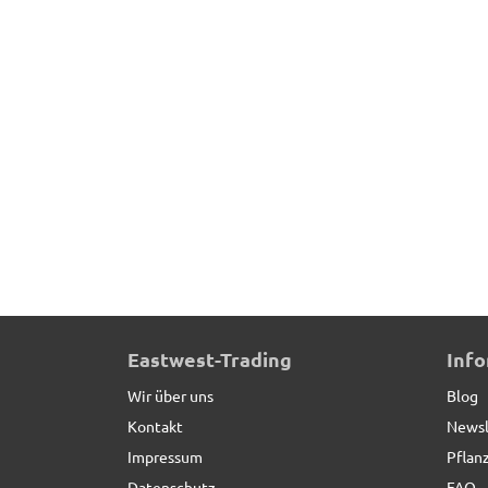
ultrastarke Pflanzenroller aus Metall, schwarz
Eastwest-Trading
Inf
Wir über uns
Blog
Kontakt
Newsl
Impressum
Pflan
Datenschutz
FAQ