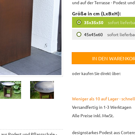
und auf der Terrasse - Podest un
Größe in cm (LxBxH):
35x35x50
sofort lieferba
45x45x60
sofort lieferba
IN DEN WARENKO
oder kaufen Sie direkt über:
Weniger als 10 auf Lager - schnell
Versandfertig in 1-3 Werktagen
Alle Preise inkl. MwSt.
designstarkes Podest aus Cortenst
 aus Podest und Pflanzschale -