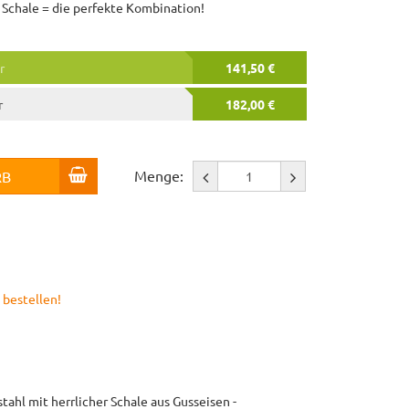
d Schale = die perfekte Kombination!
r
141,50 €
r
182,00 €
Menge:
RB
 bestellen!
ahl mit herrlicher Schale aus Gusseisen -