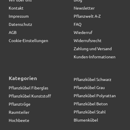
Kontakt
Newsletter
19,90 € *
statt
24,90 €
Impressum
Pflanzwelt A-Z
Datenschutz
FAQ
AGB
Wiederruf
Cookie-Einstellungen
Widerrufsrecht
Zahlung und Versand
Kunden-Informationen
Kategorien
Pflanzkübel Schwarz
Pflanzkübel Grau
Pflanzkübel Fiberglas
Pflanzkübel Polyrattan
Pflanzkübel Kunststoff
Pflanzkübel Beton
Pflanztröge
Pflanzkübel Stahl
Raumteiler
Blumenkübel
Hochbeete