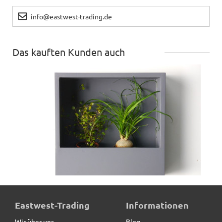
info@eastwest-trading.de
Das kauften Kunden auch
Wand-Pflanzkasten LINEA, anthrazit - jetzt reduziert
Eastwest-Trading
Informationen
Wir über uns
Blog