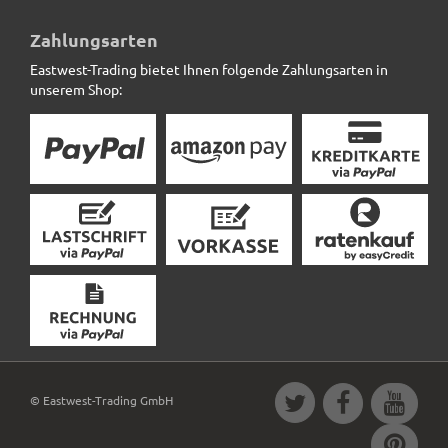
10m Kokosmatte SAFEGREEN zum umwickeln,
naturfarben
Zahlungsarten
Eastwest-Trading bietet Ihnen folgende Zahlungsarten in
15,12 € *
unserem Shop:
© Eastwest-Trading GmbH