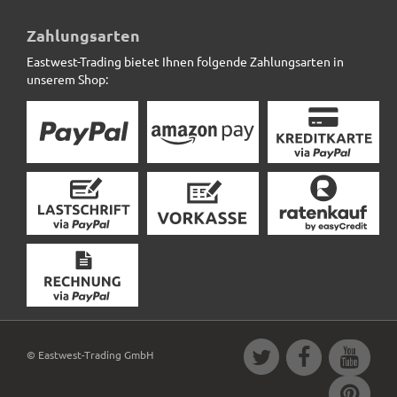
10m Kokosmatte SAFEGREEN zum umwickeln,
naturfarben
Zahlungsarten
Eastwest-Trading bietet Ihnen folgende Zahlungsarten in
15,12 € *
unserem Shop:
© Eastwest-Trading GmbH