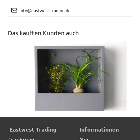
info@eastwest-trading.de
Das kauften Kunden auch
Wand-Pflanzkasten LINEA, anthrazit - jetzt reduziert
Eastwest-Trading
Informationen
Wir über uns
Blog