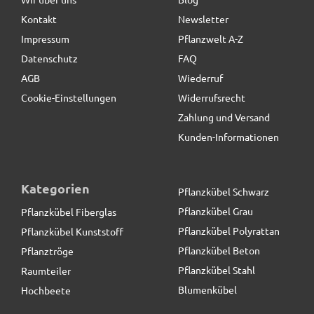
Kontakt
Newsletter
19,90 € *
statt
24,90 €
Impressum
Pflanzwelt A-Z
Datenschutz
FAQ
AGB
Wiederruf
Cookie-Einstellungen
Widerrufsrecht
Zahlung und Versand
Kunden-Informationen
Kategorien
Pflanzkübel Schwarz
Pflanzkübel Grau
Pflanzkübel Fiberglas
Pflanzkübel Polyrattan
Pflanzkübel Kunststoff
Pflanzkübel Beton
Pflanztröge
Pflanzkübel Stahl
Raumteiler
Blumenkübel
Hochbeete