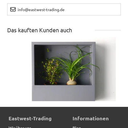
info@eastwest-trading.de
Das kauften Kunden auch
Wand-Pflanzkasten LINEA, anthrazit - jetzt reduziert
Eastwest-Trading
Informationen
Wir über uns
Blog