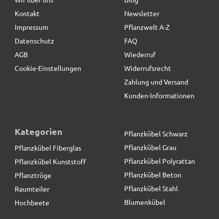
Kontakt
Newsletter
19,90 € *
statt
24,90 €
Impressum
Pflanzwelt A-Z
Datenschutz
FAQ
AGB
Wiederruf
Cookie-Einstellungen
Widerrufsrecht
Zahlung und Versand
Kunden-Informationen
Kategorien
Pflanzkübel Schwarz
Pflanzkübel Grau
Pflanzkübel Fiberglas
Pflanzkübel Polyrattan
Pflanzkübel Kunststoff
Pflanzkübel Beton
Pflanztröge
Pflanzkübel Stahl
Raumteiler
Blumenkübel
Hochbeete