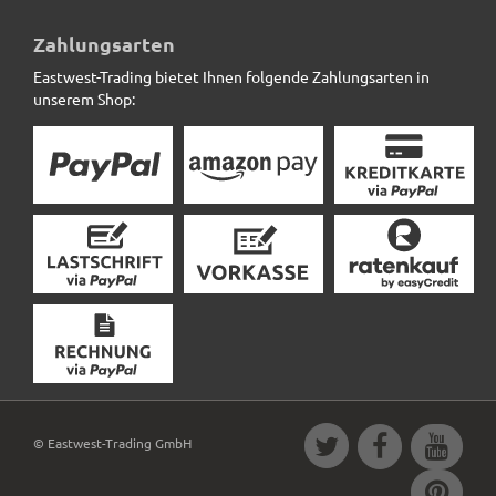
10m Kokosmatte SAFEGREEN zum umwickeln,
naturfarben
Zahlungsarten
Eastwest-Trading bietet Ihnen folgende Zahlungsarten in
15,12 € *
unserem Shop:
© Eastwest-Trading GmbH