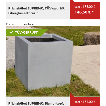
statt
175,00 €
Pflanzkübel SUPREMO, TÜV-geprüft,
146,50 € *
Fiberglas anthrazit
Farbe:
anthrazit
Material:
Fiberglas
TÜV-GEPRÜFT
Größe:
L50x B50x H50 cm
statt
175,00 €
Pflanzkübel SUPREMO, Blumentopf,