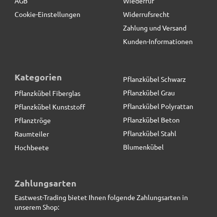
AGB
Wiederruf
Cookie-Einstellungen
Widerrufsrecht
Zahlung und Versand
Kunden-Informationen
Kategorien
Pflanzkübel Schwarz
Pflanzkübel Grau
Pflanzkübel Fiberglas
Pflanzkübel Polyrattan
Pflanzkübel Kunststoff
Pflanzkübel Beton
Pflanztröge
Pflanzkübel Stahl
Raumteiler
Blumenkübel
Hochbeete
Pflanzkübel der BUNDESGARTENSCHAU, Fiberglas
anthrazit
Zahlungsarten
Eastwest-Trading bietet Ihnen folgende Zahlungsarten in
126,50 € *
statt
151,00 €
unserem Shop: