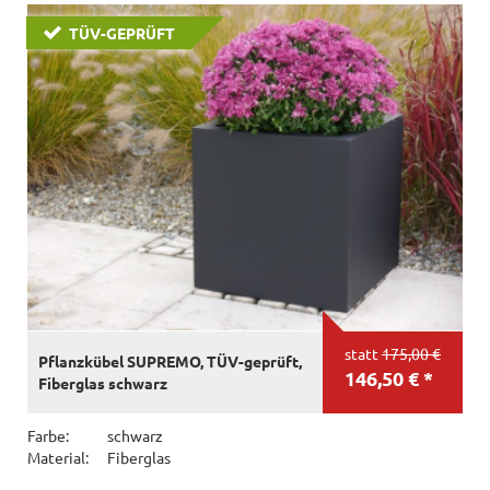
TÜV-GEPRÜFT
statt
175,00 €
Pflanzkübel SUPREMO, TÜV-geprüft,
146,50 € *
Fiberglas schwarz
Farbe:
schwarz
Material:
Fiberglas