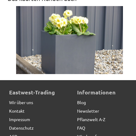
Pflanzkübel der BUNDESGARTENSCHAU, Fiberglas
Eastwest-Trading
Informationen
anthrazit
Wir über uns
Blog
Kontakt
Newsletter
86,90 € *
statt
104,00 €
Impressum
Pflanzwelt A-Z
Datenschutz
FAQ