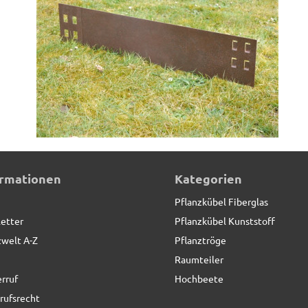
ystem*REDUZIERT*
ormationen
Kategorien
Pflanzkübel Fiberglas
etter
Pflanzkübel Kunststoff
zwelt A-Z
Pflanztröge
Raumteiler
rruf
Hochbeete
rufsrecht