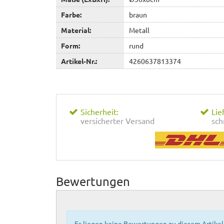
Farbe:
braun
Material:
Metall
Form:
rund
Artikel-Nr.:
4260637813374
Sicherheit:
Lie
versicherter Versand
sch
Bewertungen
Es liegen keine Bewertungen zu diesem Artikel 