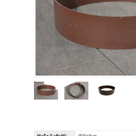
Maße (LxBxH):
Ø30x8cm