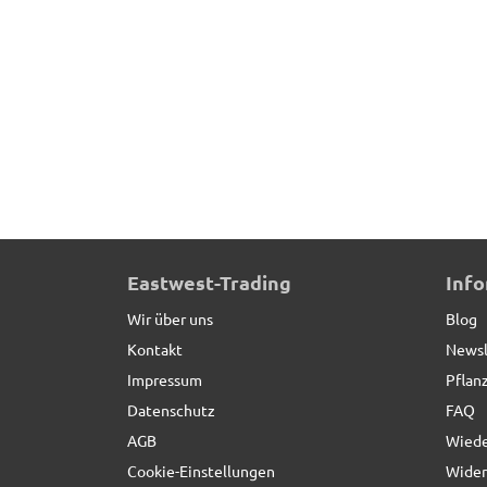
Beeteinfassung PRIMO aus Cortenstahl, Stecks
Eastwest-Trading
Inf
Wir über uns
Blog
Kontakt
Newsl
Impressum
Pflan
Datenschutz
FAQ
AGB
Wiede
Cookie-Einstellungen
Wider