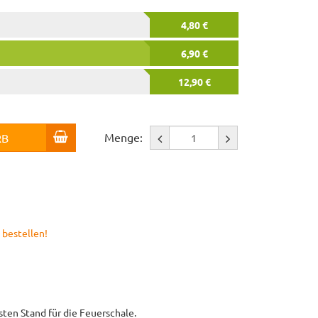
4,80 €
6,90 €
12,90 €
Menge:
RB
 bestellen!
sten Stand für die Feuerschale.