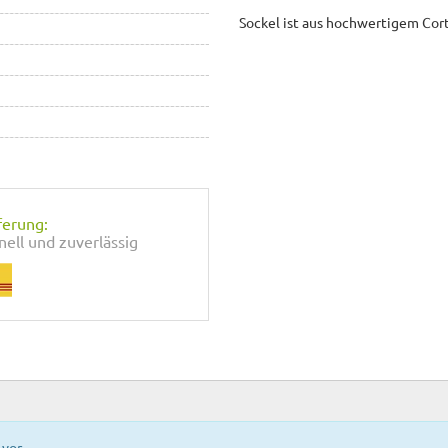
Sockel ist aus hochwertigem Cort
ferung:
nell und zuverlässig
vor.