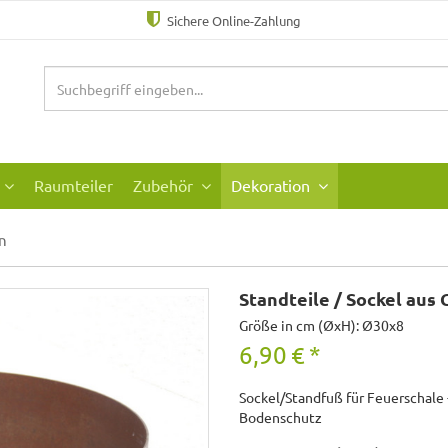
Sichere Online-Zahlung
Raumteiler
Zubehör
Dekoration
n
Standteile / Sockel aus
Größe in cm (ØxH): Ø30x8
6,90
€
*
Sockel/Standfuß für Feuerschale 
Bodenschutz