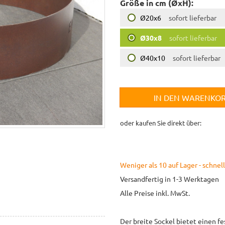
Größe in cm (ØxH):
Ø20x6
sofort lieferbar
Ø30x8
sofort lieferbar
Ø40x10
sofort lieferbar
IN DEN WARENKO
oder kaufen Sie direkt über:
Weniger als 10 auf Lager - schnell
Versandfertig in 1-3 Werktagen
Alle Preise inkl. MwSt.
Der breite Sockel bietet einen fe