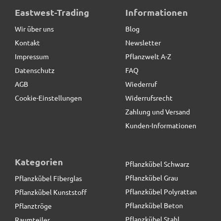
Standteile / Sockel aus Cortenstahl
Eastwest-Trading
Informationen
Wir über uns
Blog
Kontakt
Newsletter
12,90 € *
Impressum
Pflanzwelt A-Z
Datenschutz
FAQ
AGB
Wiederruf
Cookie-Einstellungen
Widerrufsrecht
Zahlung und Versand
Kunden-Informationen
Kategorien
Pflanzkübel Schwarz
Pflanzkübel Grau
Pflanzkübel Fiberglas
Pflanzkübel Polyrattan
Pflanzkübel Kunststoff
Pflanzkübel Beton
Pflanztröge
Pflanzkübel Stahl
Raumteiler