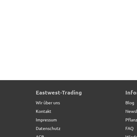
Multifunktions-Windlicht BEL AIR, silber *REDUZ
Eastwest-Trading
Inf
Wir über uns
Blog
Kontakt
Newsl
Impressum
Pflan
Datenschutz
FAQ
AGB
Wiede