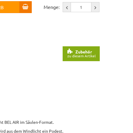
Menge:
RB
Zubehör
zu diesem Artikel
ht BEL AIR im Säulen-Format.
ird aus dem Windlicht ein Podest.