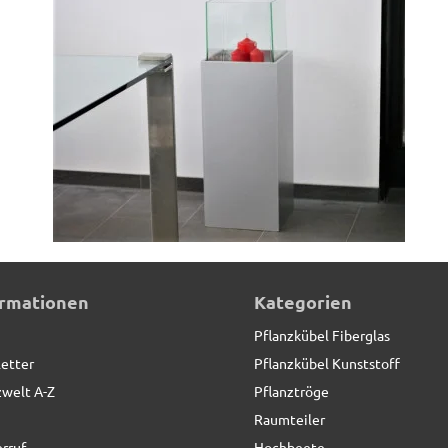
IERT*
ormationen
Kategorien
Pflanzkübel Fiberglas
etter
Pflanzkübel Kunststoff
zwelt A-Z
Pflanztröge
Raumteiler
rruf
Hochbeete