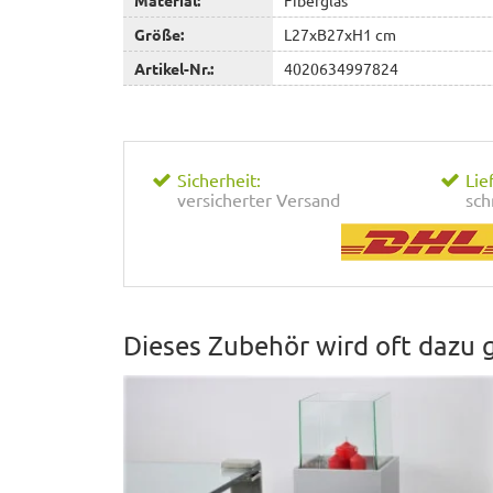
Größe:
L27xB27xH1 cm
Artikel-Nr.:
4020634997824
Sicherheit:
Lie
versicherter Versand
sch
Dieses Zubehör wird oft dazu 