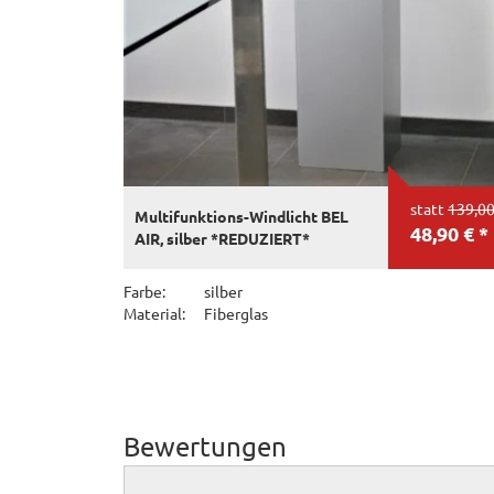
statt
139,00
Multifunktions-Windlicht BEL
48,90 € *
AIR, silber *REDUZIERT*
Farbe:
silber
Material:
Fiberglas
Bewertungen