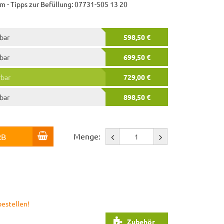
m - Tipps zur Befüllung: 07731-505 13 20
rbar
598,50 €
rbar
699,50 €
rbar
729,00 €
rbar
898,50 €
Menge:
RB
bestellen!
Zubehör