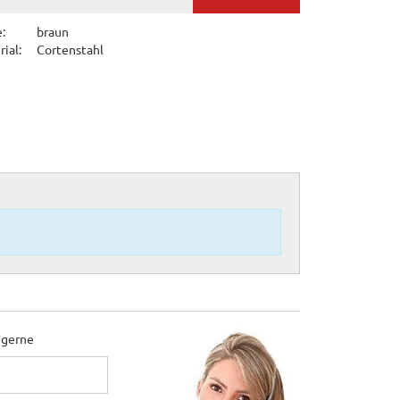
:
braun
ial:
Cortenstahl
 gerne