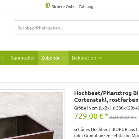
Sichere Online-Zahlung
Raumteiler
Zubehör
Dekoration
Hochbeet/Pflanztrog B
Cortenstahl, rostfarben
Größe in cm (LxBxH): 280x120x4
729,00
€
*
statt 890,00 €
schönes Hochbeet BIOPUR aus Co
oder Grünpflanzen - einfache Mont