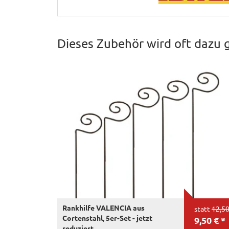
Dieses Zubehör wird oft dazu 
Rankhilfe VALENCIA aus
statt
12,50
Cortenstahl, 5er-Set - jetzt
9,50 € *
reduziert