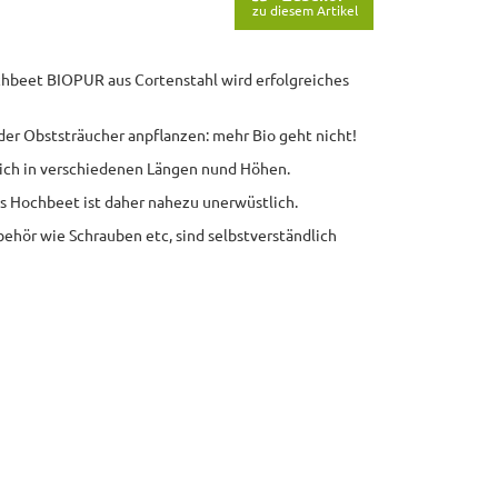
zu diesem Artikel
ochbeet BIOPUR aus Cortenstahl wird erfolgreiches
der Obststräucher anpflanzen: mehr Bio geht nicht!
lich in verschiedenen Längen nund Höhen.
 Hochbeet ist daher nahezu unerwüstlich.
behör wie Schrauben etc, sind selbstverständlich