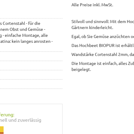
Alle Preise inkl. MwSt.
Stilvoll und sinnvoll: Mit dem H
Cortenstahl - für die
Gärtnern kinderleicht.
genem Obst und Gemüse -
 - einfache Montage, alle
Egal, ob Sie Gemüse anzüchten o
atina: kein langes anrosten -
Das Hochbeet BIOPUR ist erhält
Wandstärke Cortenstahl 2mm, das
Die Montage ist einfach, alles Zu
beigelegt.
ferung:
nell und zuverlässig