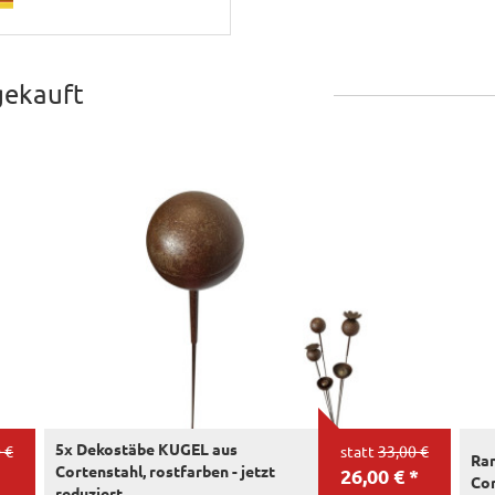
gekauft
5x Dekostäbe KUGEL aus
 €
statt
33,00 €
Ra
Cortenstahl, rostfarben - jetzt
26,00 € *
Cor
reduziert