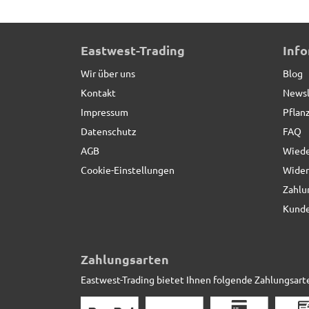
Raumteiler aus Cortenstahl, rostfarben - jetzt red
Eastwest-Trading
Inf
Wir über uns
Blog
Kontakt
Newsl
Impressum
Pflan
Datenschutz
FAQ
AGB
Wiede
Cookie-Einstellungen
Wider
Zahlu
Kunde
Zahlungsarten
Eastwest-Trading bietet Ihnen folgende Zahlungsart