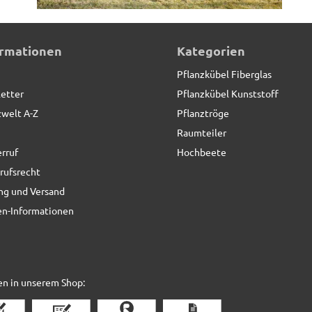
uziert
ormationen
Kategorien
Pflanzkübel Fiberglas
etter
Pflanzkübel Kunststoff
zwelt A-Z
Pflanztröge
Raumteiler
rruf
Hochbeete
rufsrecht
ng und Versand
n-Informationen
en in unserem Shop: