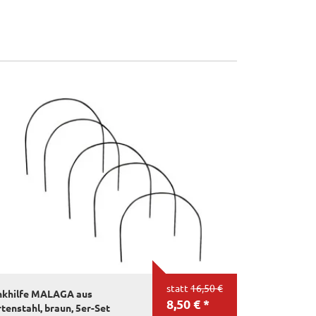
statt
16,50 €
nkhilfe MALAGA aus
8,50 € *
tenstahl, braun, 5er-Set