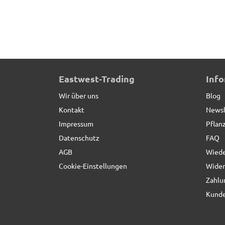
Beeteinfassung VERDURA aus Cortenstahl, Auße
Eastwest-Trading
Inf
Wir über uns
Blog
Kontakt
Newsl
Impressum
Pflan
Datenschutz
FAQ
AGB
Wiede
Cookie-Einstellungen
Wider
Zahlu
Kunde