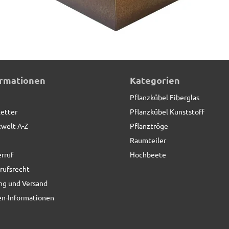
nwinkel
ormationen
Kategorien
Pflanzkübel Fiberglas
etter
Pflanzkübel Kunststoff
zwelt A-Z
Pflanztröge
Raumteiler
rruf
Hochbeete
rufsrecht
ng und Versand
n-Informationen