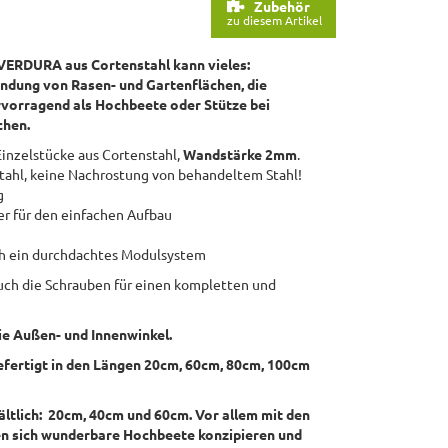
Zubehör
zu diesem Artikel
VERDURA aus Cortenstahl kann vieles:
ndung von Rasen- und Gartenflächen, die
rvorragend als Hochbeete oder Stütze bei
chen.
inzelstücke aus Cortenstahl,
Wandstärke 2mm
.
tahl, keine Nachrostung von behandeltem Stahl!
g
r für den einfachen Aufbau
i
ch ein durchdachtes Modulsystem
auch die Schrauben für einen kompletten und
ie Außen- und Innenwinkel.
efertigt in den Längen 20cm, 60cm, 80cm, 100cm
ältlich: 20cm, 40cm und 60cm. V
or allem mit den
n sich
wunderbare Hochbeete konzipieren und