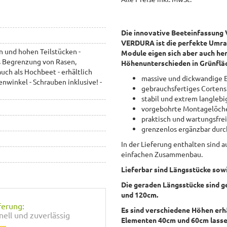
Die innovative Beeteinfassung 
VERDURA ist die perfekte Umra
 und hohen Teilstücken -
Module eigen sich aber auch he
ls Begrenzung von Rasen,
Höhenunterschieden in Grünflä
ch als Hochbeet - erhältlich
massive und dickwandige E
nwinkel - Schrauben inklusive! -
gebrauchsfertiges Cortens
stabil und extrem langlebi
vorgebohrte Montagelöche
praktisch und wartungsfre
grenzenlos ergänzbar dur
In der Lieferung enthalten sind 
einfachen Zusammenbau.
Lieferbar sind Längsstücke sow
Die geraden Längsstücke sind g
und 120cm.
ferung:
Es sind verschiedene Höhen erh
nell und zuverlässig
Elementen 40cm und 60cm lasse