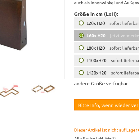
auch als Innenwinkel und Außenwi
Größe in cm (LxH):
L20x H20
sofort lieferbar
L60x H20
jetzt vormerk
L80x H20
sofort lieferbar
L100xH20
sofort lieferba
L120xH20
sofort lieferba
andere Größe verfügbar
Bitte Info, wenn wieder ve
Dieser Artikel ist nicht auf Lage
Alle Preise inkl. MwSt.