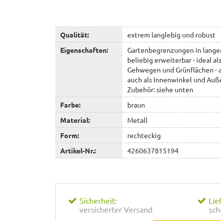
Qualität:
extrem langlebig und robust
Eigenschaften:
Gartenbegrenzungen in langen
beliebig erweiterbar - ideal a
Gehwegen und Grünflächen - au
auch als Innenwinkel und Auße
Zubehör: siehe unten
Farbe:
braun
Material:
Metall
Form:
rechteckig
Artikel-Nr.:
4260637815194
Sicherheit:
Lie
versicherter Versand
sch