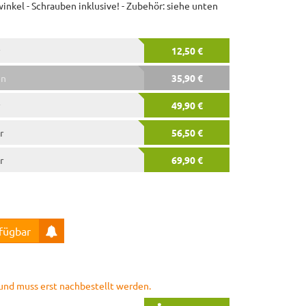
nkel - Schrauben inklusive! - Zubehör: siehe unten
12,50 €
en
35,90 €
49,90 €
r
56,50 €
r
69,90 €
rfügbar
r und muss erst nachbestellt werden.