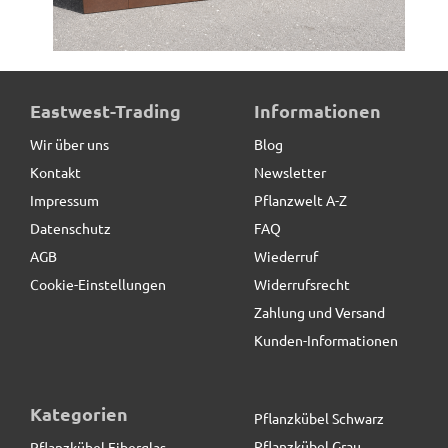
Hochbeet/Pflanztrog BIOPUR aus Cortenstahl,
Eastwest-Trading
Informationen
rostfarben - Höhe 40 cm
Wir über uns
Blog
Kontakt
Newsletter
527,00 € *
statt
620,00 €
Impressum
Pflanzwelt A-Z
Datenschutz
FAQ
AGB
Wiederruf
Cookie-Einstellungen
Widerrufsrecht
Zahlung und Versand
Kunden-Informationen
Kategorien
Pflanzkübel Schwarz
Pflanzkübel Grau
Pflanzkübel Fiberglas