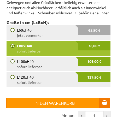
Gehwegen und allen Grünflächen - beliebig erweiterbar -
geeignet auch als Hochbeet - erhältlich auch als Innenwinkel
und Außenwinkel - Schrauben inklusive! - Zubehör: siehe unten
Größe in cm (LxBxH):
L60xH40
65,50 €
jetzt vormerken
L80xH40
76,00 €
sofort lieferbar
L100xH40
109,00 €
sofort lieferbar
L120xH40
129,50 €
sofort lieferbar
IN DEN WARENKORB
Menge: