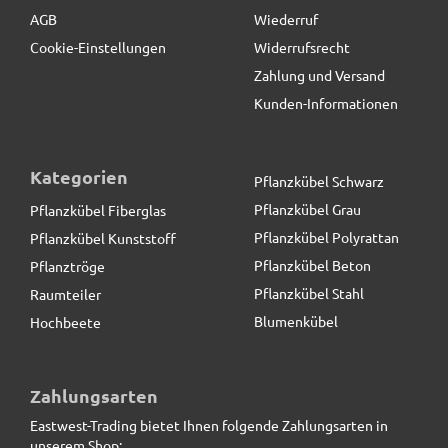
AGB
Wiederruf
Cookie-Einstellungen
Widerrufsrecht
Zahlung und Versand
Kunden-Informationen
Kategorien
Pflanzkübel Schwarz
Pflanzkübel Grau
Pflanzkübel Fiberglas
Pflanzkübel Polyrattan
Pflanzkübel Kunststoff
Pflanzkübel Beton
Pflanztröge
Pflanzkübel Stahl
Raumteiler
Blumenkübel
Hochbeete
Hausnummern aus Metall
Zahlungsarten
Eastwest-Trading bietet Ihnen folgende Zahlungsarten in
5,90 € *
unserem Shop: