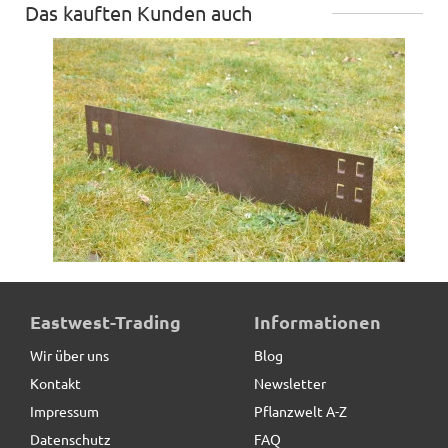
Das kauften Kunden auch
Beeteinfassung PRIMO aus Cortenstahl,
Eastwest-Trading
Informationen
Stecksystem*REDUZIERT*
Wir über uns
Blog
Kontakt
Newsletter
7,80 € *
statt
11,90 €
Impressum
Pflanzwelt A-Z
Datenschutz
FAQ