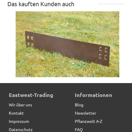
Das kauften Kunden auch
Beeteinfassung PRIMO aus Cortenstahl,
Eastwest-Trading
Informationen
Stecksystem*REDUZIERT*
Wir über uns
Blog
Kontakt
Newsletter
7,80 € *
statt
11,90 €
Impressum
Pflanzwelt A-Z
Datenschutz
FAQ