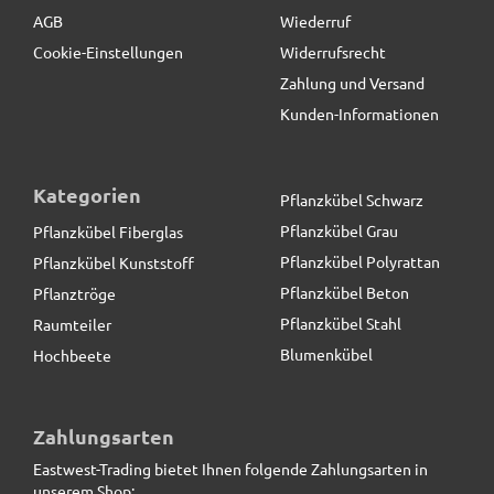
AGB
Wiederruf
Cookie-Einstellungen
Widerrufsrecht
Zahlung und Versand
Kunden-Informationen
Kategorien
Pflanzkübel Schwarz
Pflanzkübel Grau
Pflanzkübel Fiberglas
Pflanzkübel Polyrattan
Pflanzkübel Kunststoff
Pflanzkübel Beton
Pflanztröge
Pflanzkübel Stahl
Raumteiler
Blumenkübel
Hochbeete
Hausnummern aus Metall
Zahlungsarten
Eastwest-Trading bietet Ihnen folgende Zahlungsarten in
5,90 € *
unserem Shop: