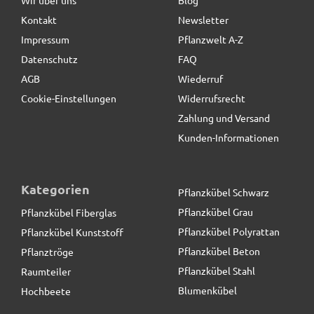
Kontakt
Newsletter
9,90 € *
statt
17,25 €
Impressum
Pflanzwelt A-Z
Datenschutz
FAQ
AGB
Wiederruf
Cookie-Einstellungen
Widerrufsrecht
Zahlung und Versand
Kunden-Informationen
Kategorien
Pflanzkübel Schwarz
Pflanzkübel Grau
Pflanzkübel Fiberglas
Pflanzkübel Polyrattan
Pflanzkübel Kunststoff
Pflanzkübel Beton
Pflanztröge
Pflanzkübel Stahl
Raumteiler
Blumenkübel
Hochbeete