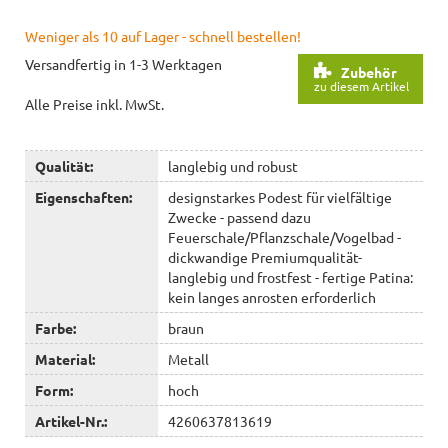
Weniger als 10 auf Lager - schnell bestellen!
Versandfertig in 1-3 Werktagen
Zubehör
zu diesem Artikel
Alle Preise inkl. MwSt.
Qualität:
langlebig und robust
Eigenschaften:
designstarkes Podest für vielfältige
Zwecke - passend dazu
Feuerschale/Pflanzschale/Vogelbad -
dickwandige Premiumqualität-
langlebig und frostfest - fertige Patina:
kein langes anrosten erforderlich
Farbe:
braun
Material:
Metall
Form:
hoch
Artikel-Nr.:
4260637813619