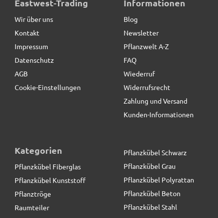
Eastwest-Trading
Informationen
reduziert
Wir über uns
Blog
Kontakt
Newsletter
14,90 € *
statt
17,90 €
Impressum
Pflanzwelt A-Z
Datenschutz
FAQ
AGB
Wiederruf
Cookie-Einstellungen
Widerrufsrecht
Zahlung und Versand
Kunden-Informationen
Kategorien
Pflanzkübel Schwarz
Pflanzkübel Grau
Pflanzkübel Fiberglas
Pflanzkübel Polyrattan
Pflanzkübel Kunststoff
Pflanzkübel Beton
Pflanztröge
Pflanzkübel Stahl
Raumteiler