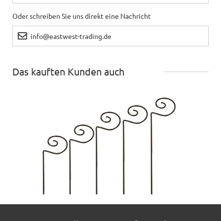
Oder schreiben Sie uns direkt eine Nachricht
info@eastwest-trading.de
Das kauften Kunden auch
Rankhilfe VALENCIA aus Cortenstahl, 5er-Set - jetzt