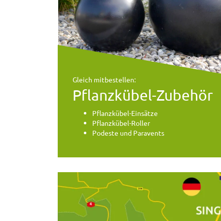
Gleich mitbestellen:
Pflanzkübel-Zubehör
Pflanzkübel-Einsätze
Pflanzkübel-Roller
Podeste und Paravents