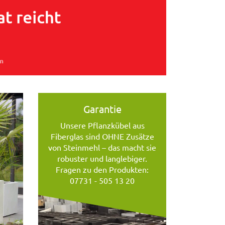
Garantie
Unsere Pflanzkübel aus
Fiberglas sind OHNE Zusätze
von Steinmehl – das macht sie
robuster und langlebiger.
Fragen zu den Produkten:
07731 - 505 13 20