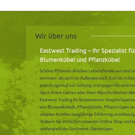
Wir über uns
Eastwest Trading – Ihr Spezialist f
Blumenkübel und Pflanzkübel
Schöne Pflanzen drücken Lebensfreude aus und sin
im Innen- als auch im Außenbereich. Erst im rich
jedoch optimal zur Geltung und sorgen für eine 
Sie in Ihrem Garten oder Ihren Räumlichkeiten Ak
Eastwest Trading Ihr kompetenter Ansprechpartner.
von Blumenkübeln, Pflanzkübeln, Pflanztrögen un
unseren Kunden langjährige Erfahrung, erstklassig
Stöbern Sie einfach in unserem Online Shop und l
umfangreichen Sortiment überzeugen.