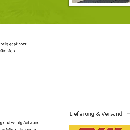
chtig gepflanzt
ekämpfen
Lieferung & Versand
ng und wenig Aufwand
h im Winter lebendig