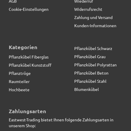
AGB
Wiederruf
Cookie-Einstellungen
Widerrufsrecht
Zahlung und Versand
Kunden-Informationen
Kategorien
Pflanzkübel Schwarz
Pflanzkübel Grau
Pflanzkübel Fiberglas
Pflanzkübel Polyrattan
Pflanzkübel Kunststoff
Pflanzkübel Beton
Pflanztröge
Pflanzkübel Stahl
Raumteiler
Blumenkübel
Hochbeete
Blumentopf LILLY - cremeweiß/schwarz
Zahlungsarten
Eastwest-Trading bietet Ihnen folgende Zahlungsarten in
19,90 € *
statt
35,00 €
unserem Shop: