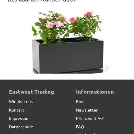
Blumentopf LILLY - schwarz
Eastwest-Trading
Informationen
Wir über uns
Blog
Kontakt
Newsletter
19,90 € *
statt
35,00 €
Impressum
Pflanzwelt A-Z
Datenschutz
FAQ