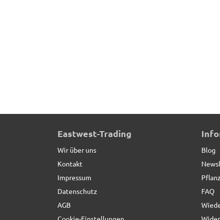
Eastwest-Trading
Inf
Wir über uns
Blog
Kontakt
Newsl
Impressum
Pflan
Datenschutz
FAQ
AGB
Wiede
Cookie-Einstellungen
Wider