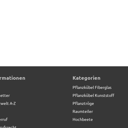
ormationen
Kategorien
Pflanzkübel Fiberglas
etter
Pflanzkübel Kunststoff
zwelt A-Z
Pflanztröge
Raumteiler
rruf
Hochbeete
rufsrecht