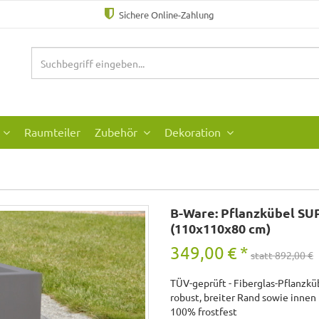
Sichere Online-Zahlung
Raumteiler
Zubehör
Dekoration
B-Ware: Pflanzkübel SU
(110x110x80 cm)
349,00
€
*
statt 892,00 €
TÜV-geprüft - Fiberglas-Pflanzkü
robust, breiter Rand sowie innen
100% frostfest