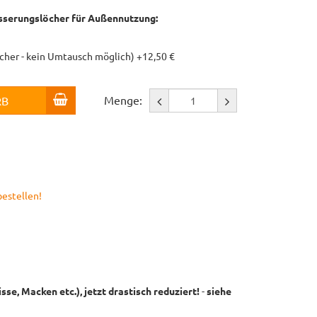
serungslöcher für Außennutzung:
öcher - kein Umtausch möglich) +12,50 €
Menge:
RB
bestellen!
se, Macken etc.), jetzt drastisch reduziert!
-
siehe