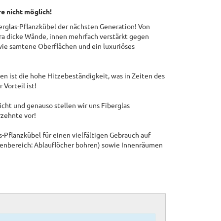
 nicht möglich!
glas-Pflanzkübel der nächsten Generation! Von
tra dicke Wände, innen mehrfach verstärkt gegen
wie samtene Oberflächen und ein luxuriöses
en ist die hohe Hitzebeständigkeit, was in Zeiten des
Vorteil ist!
icht und genauso stellen wir uns Fiberglas
rzehnte vor!
-Pflanzkübel für einen vielfältigen Gebrauch auf
ßenbereich: Ablauflöcher bohren) sowie Innenräumen