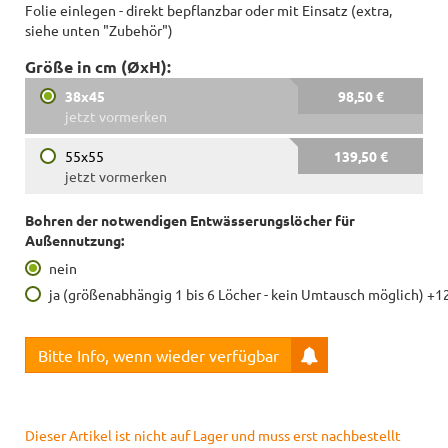
Folie einlegen - direkt bepflanzbar oder mit Einsatz (extra,
siehe unten "Zubehör")
Größe in cm (ØxH):
38x45
98,50 €
jetzt vormerken
55x55
139,50 €
jetzt vormerken
Bohren der notwendigen Entwässerungslöcher für
Außennutzung:
nein
ja (größenabhängig 1 bis 6 Löcher - kein Umtausch möglich) +1
Bitte Info, wenn wieder verfügbar
Dieser Artikel ist nicht auf Lager und muss erst nachbestellt