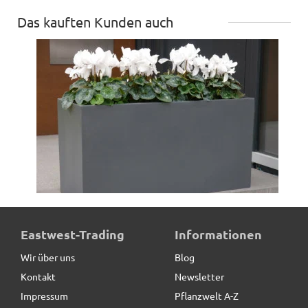
Das kauften Kunden auch
Pflanztrog der BUNDESGARTENSCHAU, Pflanzkübel,
Eastwest-Trading
Informationen
Fiberglas anthrazit
Wir über uns
Blog
Kontakt
Newsletter
219,00 € *
statt
230,00 €
Impressum
Pflanzwelt A-Z