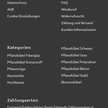
Datenschutz
FAQ
AGB
Wiederruf
Cookie-Einstellungen
Widerrufsrecht
Zahlung und Versand
Kunden-Informationen
Kategorien
Pflanzkübel Schwarz
Pflanzkübel Grau
Pflanzkübel Fiberglas
Pflanzkübel Polyrattan
Pflanzkübel Kunststoff
Pflanzkübel Beton
Pflanztröge
Pflanzkübel Stahl
Raumteiler
Blumenkübel
Hochbeete
Pflanzkübel RONDO, Fiberglas anthrazit
Zahlungsarten
Eastwest-Trading bietet Ihnen folgende Zahlungsarten in