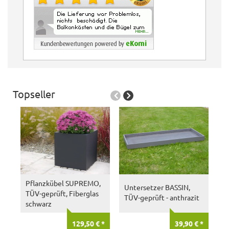
Topseller
P
a
R
Pflanzkübel SUPREMO,
Untersetzer BASSIN,
TÜV-geprüft, Fiberglas
TÜV-geprüft - anthrazit
schwarz
129,50 € *
39,90 € *