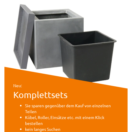
Neu:
Komplettsets
Sie sparen gegenüber dem Kauf von einzelnen
Teilen
Kübel, Roller, Einsätze etc. mit einem Klick
bestellen
kein langes Suchen