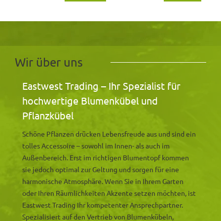
Wir über uns
Eastwest Trading – Ihr Spezialist für
hochwertige Blumenkübel und
Pflanzkübel
Schöne Pflanzen drücken Lebensfreude aus und sind ein
tolles Accessoire – sowohl im Innen- als auch im
Außenbereich. Erst im richtigen Blumentopf kommen
sie jedoch optimal zur Geltung und sorgen für eine
harmonische Atmosphäre. Wenn Sie in Ihrem Garten
oder Ihren Räumlichkeiten Akzente setzen möchten, ist
Eastwest Trading Ihr kompetenter Ansprechpartner.
Spezialisiert auf den Vertrieb von Blumenkübeln,