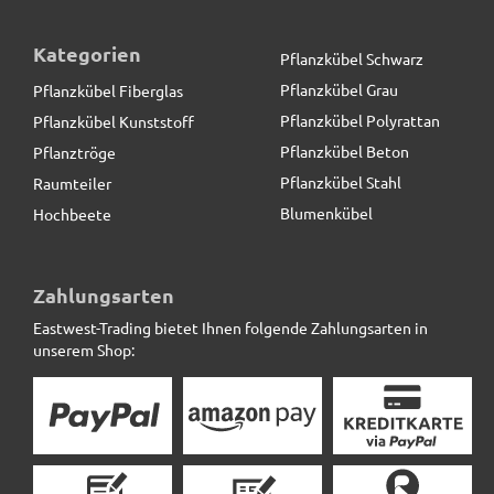
Kategorien
Pflanzkübel Schwarz
Pflanzkübel Grau
Pflanzkübel Fiberglas
Pflanzkübel Polyrattan
Pflanzkübel Kunststoff
Pflanzkübel Beton
Pflanztröge
Pflanzkübel Stahl
Raumteiler
Blumenkübel
Hochbeete
Pflanzkübel der BUNDESGARTENSCHAU, Fiberglas
anthrazit
Zahlungsarten
Eastwest-Trading bietet Ihnen folgende Zahlungsarten in
126,50 € *
statt
151,00 €
unserem Shop: