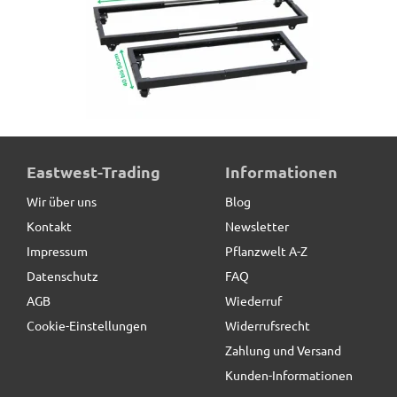
ausziehbarer Pflanzenroller 40-120 cm aus Metall /
Eastwest-Trading
Informationen
Tragkraft 300kg
Wir über uns
Blog
Kontakt
Newsletter
79,00 € *
statt
109,00 €
Impressum
Pflanzwelt A-Z
Datenschutz
FAQ
AGB
Wiederruf
Cookie-Einstellungen
Widerrufsrecht
Zahlung und Versand
Kunden-Informationen