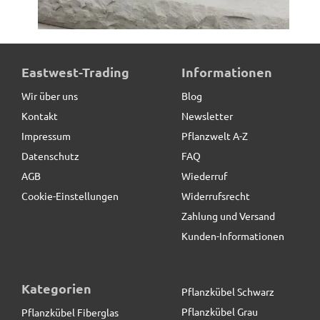
ultrastarke Pflanzenroller für Pflanztröge, schwarz
Eastwest-Trading
Informationen
Wir über uns
Blog
Kontakt
Newsletter
55,00 € *
Impressum
Pflanzwelt A-Z
Datenschutz
FAQ
AGB
Wiederruf
Cookie-Einstellungen
Widerrufsrecht
Zahlung und Versand
Kunden-Informationen
Kategorien
Pflanzkübel Schwarz
Pflanzkübel Grau
Pflanzkübel Fiberglas