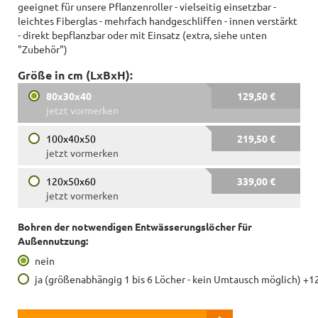
geeignet für unsere Pflanzenroller - vielseitig einsetzbar -
leichtes Fiberglas - mehrfach handgeschliffen - innen verstärkt
- direkt bepflanzbar oder mit Einsatz (extra, siehe unten
"Zubehör")
Größe in cm (LxBxH):
80x30x40
129,50 €
jetzt vormerken
100x40x50
219,50 €
jetzt vormerken
120x50x60
339,00 €
jetzt vormerken
Bohren der notwendigen Entwässerungslöcher für
Außennutzung:
nein
ja (größenabhängig 1 bis 6 Löcher - kein Umtausch möglich) +1