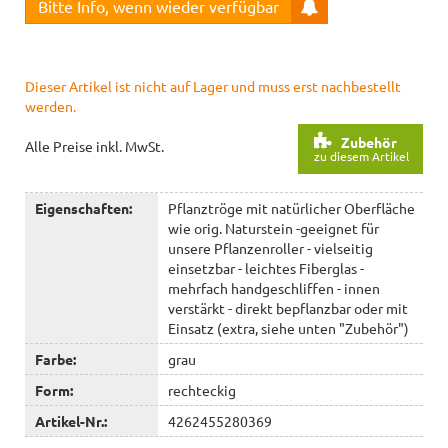
Bitte Info, wenn wieder verfügbar
Dieser Artikel ist nicht auf Lager und muss erst nachbestellt
werden.
Zubehör
Alle Preise inkl. MwSt.
zu diesem Artikel
Eigenschaften:
Pflanztröge mit natürlicher Oberfläche
wie orig. Naturstein -geeignet für
unsere Pflanzenroller - vielseitig
einsetzbar - leichtes Fiberglas -
mehrfach handgeschliffen - innen
verstärkt - direkt bepflanzbar oder mit
Einsatz (extra, siehe unten "Zubehör")
Farbe:
grau
Form:
rechteckig
Artikel-Nr.:
4262455280369