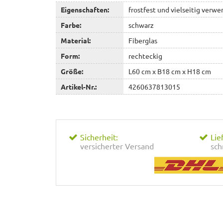
Eigenschaften:
frostfest und vielseitig verwe
Farbe:
schwarz
Material:
Fiberglas
Form:
rechteckig
Größe:
L60 cm x B18 cm x H18 cm
Artikel-Nr.:
4260637813015
Sicherheit:
Lie
versicherter Versand
sch