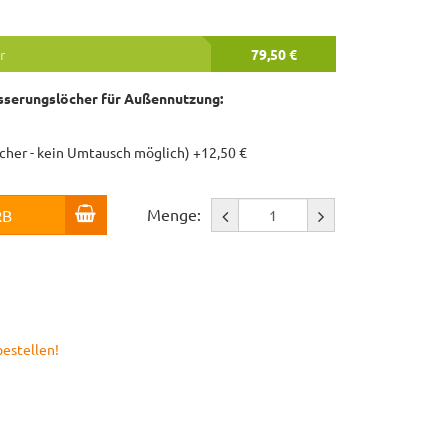
r
79,50 €
serungslöcher für Außennutzung:
öcher - kein Umtausch möglich) +12,50 €
Menge:
RB
bestellen!