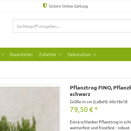
Sichere Online-Zahlung
Raumteiler
Zubehör
Dekoration
s
Pflanztrog FINO, Pflanz
schwarz
Größe in cm (LxBxH): 60x18x18
79,50
€
*
Extra schlanker Pflanztrog in sc
wetterfest und frostfest - robust