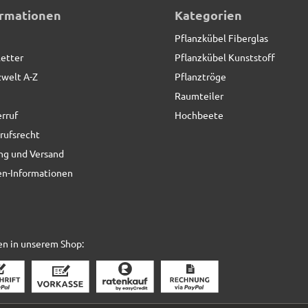
ormationen
Kategorien
Pflanzkübel Fiberglas
etter
Pflanzkübel Kunststoff
zwelt A-Z
Pflanztröge
Raumteiler
rruf
Hochbeete
rufsrecht
ng und Versand
n-Informationen
en in unserem Shop: