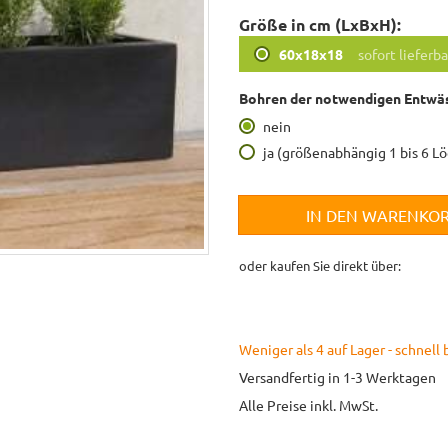
Größe in cm (LxBxH):
60x18x18
sofort lieferba
Bohren der notwendigen Entwäs
nein
ja (größenabhängig 1 bis 6 L
IN DEN WARENKO
oder kaufen Sie direkt über:
Weniger als 4 auf Lager - schnell 
Versandfertig in 1-3 Werktagen
Alle Preise inkl. MwSt.