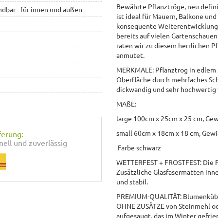
Bewährte Pflanztröge, neu defin
ndbar - für innen und außen
ist ideal für Mauern, Balkone und
konsequente Weiterentwicklung 
bereits auf vielen Gartenschauen
raten wir zu diesem herrlichen P
anmutet.
MERKMALE: Pflanztrog in edlem 
Oberfläche durch mehrfaches Schl
dickwandig und sehr hochwertig 
MAßE:
large 100cm x 25cm x 25 cm, Gewi
small 60cm x 18cm x 18 cm, Gewi
ferung:
nell und zuverlässig
Farbe schwarz
WETTERFEST + FROSTFEST: Die Pfl
Zusätzliche Glasfasermatten inne
und stabil.
PREMIUM-QUALITÄT: Blumenkübel 
OHNE ZUSÄTZE von Steinmehl ode
aufgesaugt, das im Winter gefrie