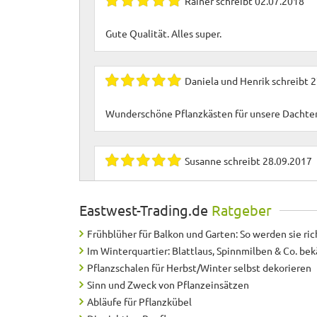
Rainer
schreibt
02.07.2018
Gute Qualität. Alles super.
Daniela und Henrik
schreibt
2
Wunderschöne Pflanzkästen für unsere Dachter
Susanne
schreibt
28.09.2017
auf der Terrasse
Eastwest-Trading.de
Ratgeber
Frühblüher für Balkon und Garten: So werden sie ric
Dr. Emil
schreibt
13.03.2017
Im Winterquartier: Blattlaus, Spinnmilben & Co. b
Pflanzschalen für Herbst/Winter selbst dekorieren
auf den ersten Blick ok, wir haben das Produkt 
Sinn und Zweck von Pflanzeinsätzen
Abläufe für Pflanzkübel