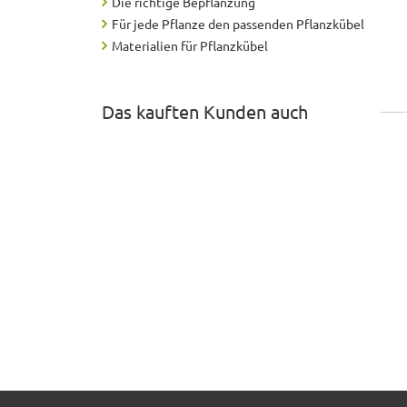
Die richtige Bepflanzung
Für jede Pflanze den passenden Pflanzkübel
Materialien für Pflanzkübel
Das kauften Kunden auch
Pflanztrog SUPREMO, TÜV-geprüft, Pflanzkübel, 