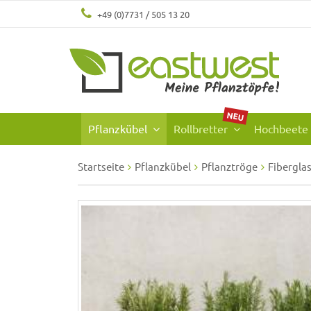
+49 (0)7731 / 505 13 20
NEU
Pflanzkübel
Rollbretter
Hochbeete
Startseite
Pflanzkübel
Pflanztröge
Fibergla