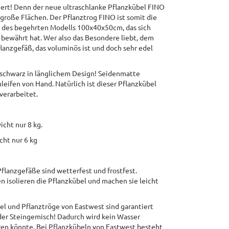
iert! Denn der neue ultraschlanke Pflanzkübel FINO
 große Flächen. Der Pflanztrog FINO ist somit die
des begehrten Modells 100x40x50cm, das sich
 bewährt hat. Wer also das Besondere liebt, dem
flanzgefäß, das voluminös ist und doch sehr edel
schwarz in länglichem Design! Seidenmatte
eifen von Hand. Natürlich ist dieser Pflanzkübel
verarbeitet.
cht nur 8 kg.
cht nur 6 kg
anzgefäße sind wetterfest und frostfest.
n isolieren die Pflanzkübel und machen sie leicht
und Pflanztröge von Eastwest sind garantiert
r Steingemisch! Dadurch wird kein Wasser
ren könnte. Bei Pflanzkübeln von Eastwest besteht