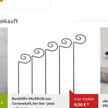
gekauft
Rankhilfe VALENCIA aus
statt
12,50 €
ult
 *
Cortenstahl, 5er-Set - jetzt
9,50 € *
Pfl
reduziert