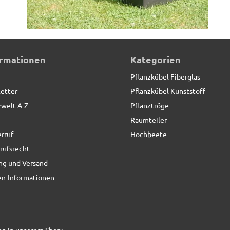
ormationen
Kategorien
Pflanzkübel Fiberglas
etter
Pflanzkübel Kunststoff
zwelt A-Z
Pflanztröge
Raumteiler
rruf
Hochbeete
rufsrecht
ng und Versand
n-Informationen