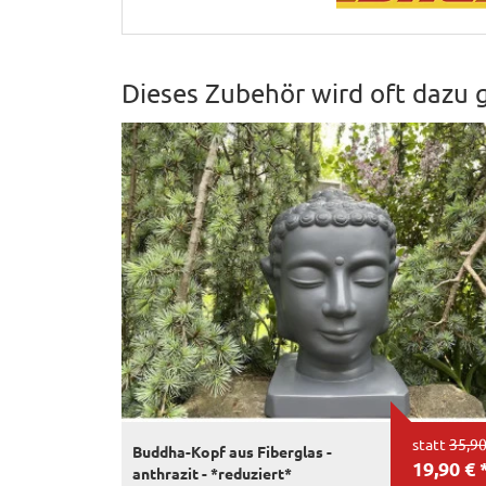
Dieses Zubehör wird oft dazu 
statt
35,90
Buddha-Kopf aus Fiberglas -
19,90 € 
anthrazit - *reduziert*