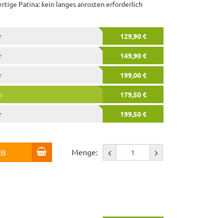
ertige Patina: kein langes anrosten erforderlich
r
129,90 €
r
149,90 €
r
199,00 €
r
179,50 €
r
199,50 €
Menge:
RB