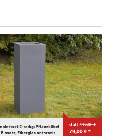
statt
119,00 €
plettset 2-teilig: Pflanzkübel
79,00 € *
 Einsatz, Fiberglas anthrazit