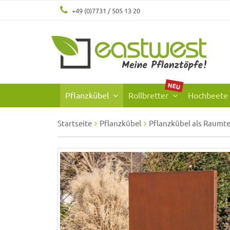
+49 (0)7731 / 505 13 20
NEU
Pflanzkübel
Rollbretter
Hochbeete
Startseite
Pflanzkübel
Pflanzkübel als Raumte