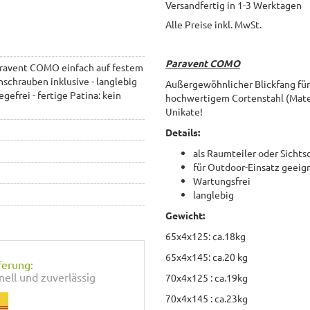
Versandfertig in 1-3 Werktagen
Alle Preise inkl. MwSt.
Paravent COMO
aravent COMO einfach auf festem
schrauben inklusive - langlebig
Außergewöhnlicher Blickfang für 
gefrei - fertige Patina: kein
hochwertigem Cortenstahl (Mater
Unikate!
Details:
als Raumteiler oder Sicht
für Outdoor-Einsatz geeig
Wartungsfrei
langlebig
Gewicht:
65x4x125: ca.18kg
65x4x145: ca.20 kg
ferung:
nell und zuverlässig
70x4x125 : ca.19kg
70x4x145 : ca.23kg