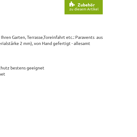
Zubehör
zu diesem Artikel
Ihren Garten, Terrasse,Toreinfahrt etc.: Paravents aus
ialstärke 2 mm), von Hand gefertigt - allesamt
schutz bestens geeignet
net