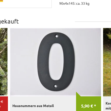
90x4x145: ca. 33 kg
gekauft
 €
Kom
5,90 € *
Hausnummern aus Metall
*
mit