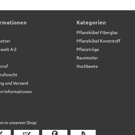
ormationen
Kategorien
Pflanzkübel Fiberglas
etter
Pflanzkübel Kunststoff
zwelt A-Z
Pflanztröge
Raumteiler
rruf
Hochbeete
rufsrecht
ng und Versand
n-Informationen
en in unserem Shop: