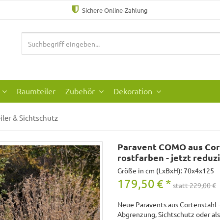
Sichere Online-Zahlung
Raumteiler
Zubehör
Dekoration
iler & Sichtschutz
Paravent COMO aus Cor
rostfarben - jetzt reduz
Größe in cm (LxBxH): 70x4x125
179,50
€
*
statt 229,00 €
Neue Paravents aus Cortenstahl - 
Abgrenzung, Sichtschutz oder al