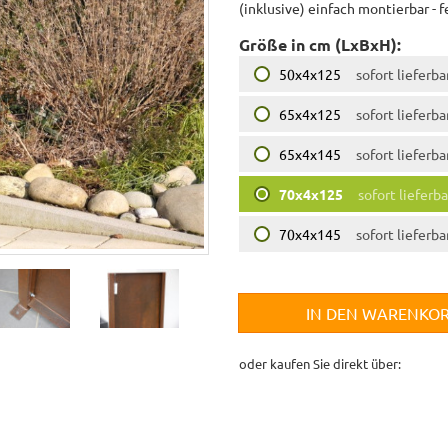
(inklusive) einfach montierbar - f
Größe in cm (LxBxH):
50x4x125
sofort lieferba
65x4x125
sofort lieferba
65x4x145
sofort lieferba
70x4x125
sofort lieferba
70x4x145
sofort lieferba
IN DEN WARENKO
oder kaufen Sie direkt über: