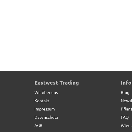
Pflanzeinsatz L44x B44x H38cm
Eastwest-Trading
Inf
Wir über uns
Blog
Kontakt
Newsl
Impressum
Pflan
Datenschutz
FAQ
AGB
Wiede