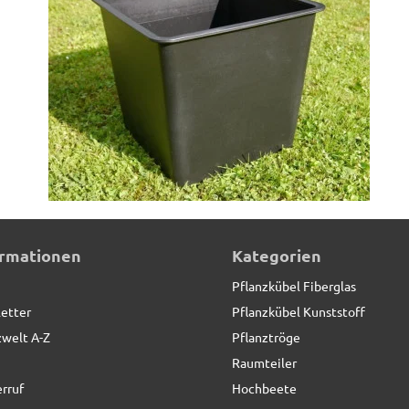
ormationen
Kategorien
Pflanzkübel Fiberglas
etter
Pflanzkübel Kunststoff
zwelt A-Z
Pflanztröge
Raumteiler
rruf
Hochbeete