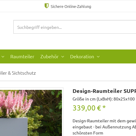
Sichere Online-Zahlung
Raumteiler
Zubehör
Dekoration
iler & Sichtschutz
Design-Raumteiler SUP
Größe in cm (LxBxH): 80x25x100
339,00
€
*
Design-Raumteiler mit dem gewiss
eingebaut - bei Außennutzung Ablä
schönsten Form