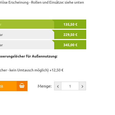
riöse Erscheinung - Rollen und Einsätze: siehe unten
r
135,50 €
ar
229,50 €
ar
345,00 €
serungslöcher für Außennutzung:
öcher - kein Umtausch möglich) +12,50 €
Menge:
RB