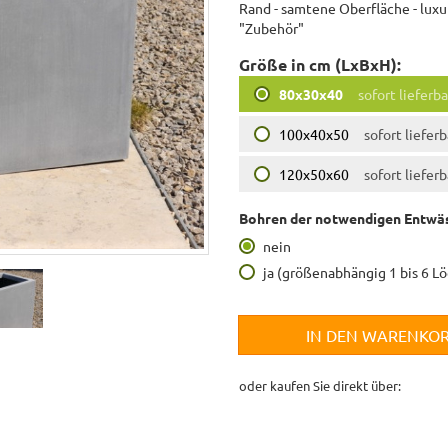
Rand - samtene Oberfläche - luxu
"Zubehör"
Größe in cm (LxBxH):
80x30x40
sofort lieferba
100x40x50
sofort lieferb
120x50x60
sofort lieferb
Bohren der notwendigen Entwäs
nein
ja (größenabhängig 1 bis 6 L
IN DEN WARENKO
oder kaufen Sie direkt über: