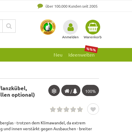
über 100.000 Kunden seit 2005
Anmelden
Warenkorb
%%%
Neu
Ideenwelten
lanzkübel,
/
100%
llen optional)
iberglas - trotzen dem Klimawandel, da extrem
ig und innen verstärkt gegen Ausbauchen - breiter