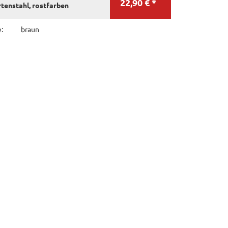
22,90 € *
tenstahl, rostfarben
:
braun