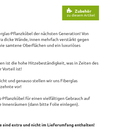
Zubehör
zu diesem Artikel
glas-Pflanzkübel der nächsten Generation! Von
tra dicke Wände, innen mehrfach verstärkt gegen
wie samtene Oberflächen und ein luxuriöses
en ist die hohe Hitzebeständigkeit, was in Zeiten des
Vorteil ist!
icht und genauso stellen wir uns Fiberglas
rzehnte vor!
-Pflanzkübel für einen vielfältigen Gebrauch auf
e Innenräumen (dann bitte Folie einlegen).
e sind extra und nicht im Lieferumfang enthalten!