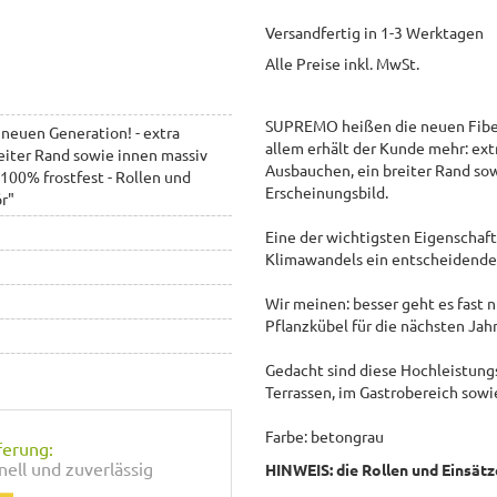
Versandfertig in 1-3 Werktagen
Alle Preise inkl. MwSt.
SUPREMO heißen die neuen Fiber
 neuen Generation! - extra
allem erhält der Kunde mehr: ex
eiter Rand sowie innen massiv
Ausbauchen, ein breiter Rand so
100% frostfest - Rollen und
Erscheinungsbild.
ör"
Eine der wichtigsten Eigenschaft
Klimawandels ein entscheidender 
Wir meinen: besser geht es fast n
Pflanzkübel für die nächsten Jah
Gedacht sind diese Hochleistungs
Terrassen, im Gastrobereich sowi
Farbe: betongrau
ferung:
nell und zuverlässig
HINWEIS: die Rollen und Einsätz