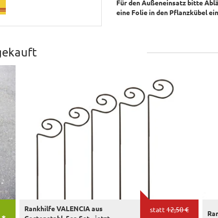
Für den Außeneinsatz bitte Ablä
eine Folie in den Pflanzkübel e
gekauft
Rankhilfe VALENCIA aus
statt
12,50 €
Ra
 *
Cortenstahl, 5er-Set - jetzt