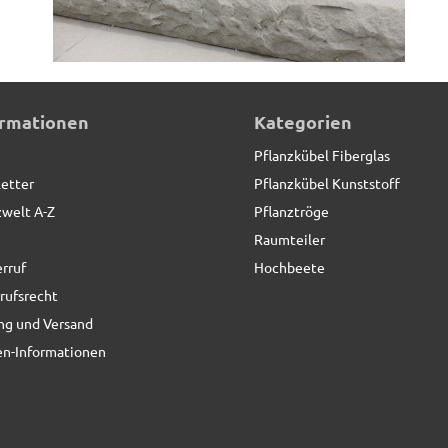
rz
ormationen
Kategorien
Pflanzkübel Fiberglas
etter
Pflanzkübel Kunststoff
zwelt A-Z
Pflanztröge
Raumteiler
rruf
Hochbeete
rufsrecht
ng und Versand
n-Informationen