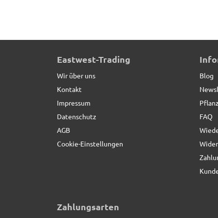
ultrastarke Pflanzenroller für Pflanztröge, schwa
Eastwest-Trading
Inf
Wir über uns
Blog
Kontakt
Newsl
Impressum
Pflan
Datenschutz
FAQ
AGB
Wiede
Cookie-Einstellungen
Wider
Zahlu
Kunde
Zahlungsarten