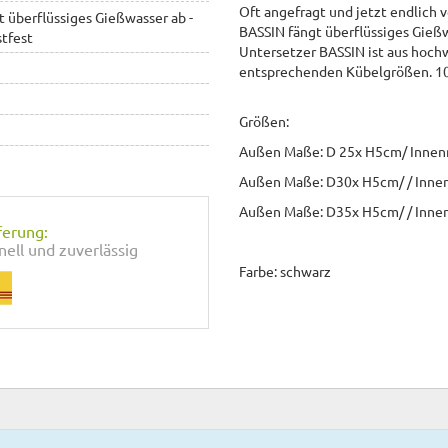
Oft angefragt und jetzt endlich 
t überflüssiges Gießwasser ab -
BASSIN fängt überflüssiges Gieß
stfest
Untersetzer BASSIN ist aus hochw
entsprechenden Kübelgrößen. 10
Größen:
Außen Maße: D 25x H5cm/ Inne
Außen Maße: D30x H5cm/ / Inn
Außen Maße: D35x H5cm/ / Inne
ferung:
nell und zuverlässig
Farbe: schwarz