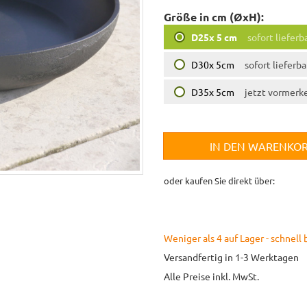
Größe in cm (ØxH):
D25x 5 cm
sofort lieferb
D30x 5cm
sofort lieferba
D35x 5cm
jetzt vormerk
IN DEN WARENKO
oder kaufen Sie direkt über:
Weniger als 4 auf Lager - schnell 
Versandfertig in 1-3 Werktagen
Alle Preise inkl. MwSt.