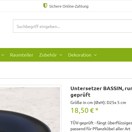
Sichere Online-Zahlung
Raumteiler
Zubehör
Dekoration
Untersetzer BASSIN, run
geprüft
Größe in cm (ØxH): D25x 5 cm
18,50
€
*
TÜV-geprüft - fängt überflüssiges
passend für Pflanzkübel aller Art