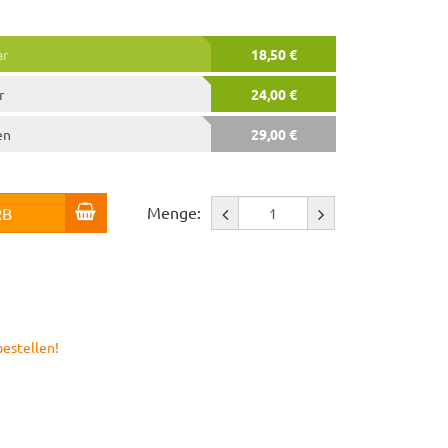
ar
18,50 €
r
24,00 €
en
29,00 €
Menge:
RB
bestellen!