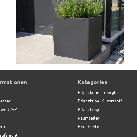
s schwarz
ormationen
Kategorien
Pflanzkübel Fiberglas
etter
Pflanzkübel Kunststoff
zwelt A-Z
Pflanztröge
Raumteiler
rruf
Hochbeete
rufsrecht