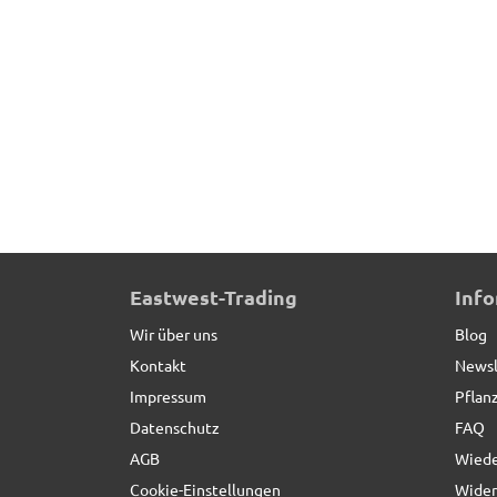
Pflanzkübel der BUNDESGARTENSCHAU, Fibergla
Eastwest-Trading
Inf
Wir über uns
Blog
Kontakt
Newsl
Impressum
Pflan
Datenschutz
FAQ
AGB
Wiede
Cookie-Einstellungen
Wider