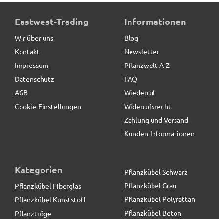
Wintervlies SAFEGREEN aus Kokos, naturfarben
Eastwest-Trading
Informationen
Wir über uns
Blog
Kontakt
Newsletter
2,75 € *
Impressum
Pflanzwelt A-Z
Datenschutz
FAQ
AGB
Wiederruf
Cookie-Einstellungen
Widerrufsrecht
Zahlung und Versand
Kunden-Informationen
Kategorien
Pflanzkübel Schwarz
Pflanzkübel Grau
Pflanzkübel Fiberglas
Pflanzkübel Polyrattan
Pflanzkübel Kunststoff
Pflanzkübel Beton
Pflanztröge