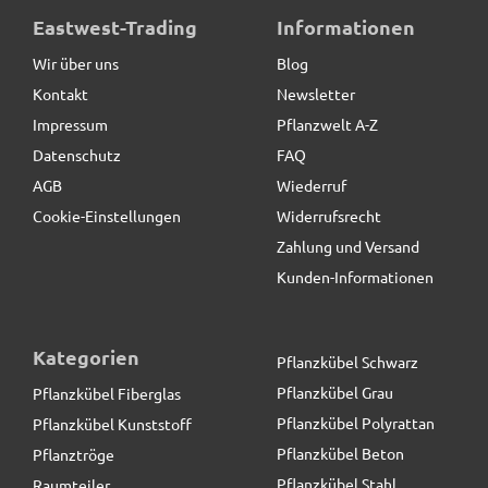
Standteile / Sockel aus Cortenstahl
Eastwest-Trading
Informationen
Wir über uns
Blog
Kontakt
Newsletter
12,90 € *
Impressum
Pflanzwelt A-Z
Datenschutz
FAQ
AGB
Wiederruf
Cookie-Einstellungen
Widerrufsrecht
Zahlung und Versand
Kunden-Informationen
Kategorien
Pflanzkübel Schwarz
Pflanzkübel Grau
Pflanzkübel Fiberglas
Pflanzkübel Polyrattan
Pflanzkübel Kunststoff
Pflanzkübel Beton
Pflanztröge
Pflanzkübel Stahl
Raumteiler