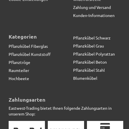
Zahlung und Versand
Kunden-Informationen
Kategorien
Pflanzkübel Schwarz
Pflanzkübel Grau
Pflanzkübel Fiberglas
Pflanzkübel Polyrattan
Pflanzkübel Kunststoff
Pflanzkübel Beton
Pflanztröge
Pflanzkübel Stahl
Raumteiler
Blumenkübel
Hochbeete
Pflanzkübel, Blumentopf, Fiberglas betongrau (Rollen
optional)
Zahlungsarten
Eastwest-Trading bietet Ihnen folgende Zahlungsarten in
165,50 € *
statt
220,00 €
unserem Shop: