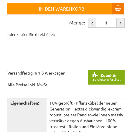
IN DEN WARENKORB
Menge:
oder kaufen Sie direkt über:
Versandfertig in 1-3 Werktagen
Zubehör
zu diesem Artikel
Alle Preise inkl. MwSt.
Eigenschaften:
TÜV-geprüft - Pflanzkübel der neuen
Generation! - extra dickwandig, extrem
robust, breiter Rand sowie innen massiv
verstärkt gegen Ausbauchen - 100%
frostfest - Rollen und Einsätze: siehe