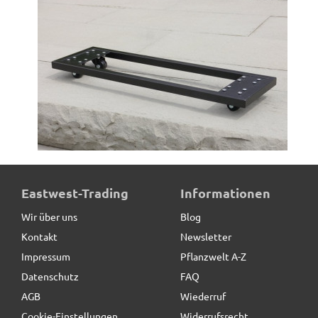
ultrastarke Pflanzenroller für Pflanztröge, schwarz
Eastwest-Trading
Informationen
Wir über uns
Blog
Kontakt
Newsletter
79,00 € *
Impressum
Pflanzwelt A-Z
Datenschutz
FAQ
AGB
Wiederruf
Cookie-Einstellungen
Widerrufsrecht