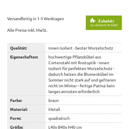
Versandfertig in 1-3 Werktagen
Zubehör
zu diesem Artikel
Alle Preise inkl. MwSt.
Qualität:
innen isoliert - bester Wurzelschutz
Eigenschaften:
hochwertige Pflanzkübel aus
Cortenstahl mit Rostoptik - innen
isoliert für perfekten Wurzelschutz -
dadurch heizen die Blumenkübel im
Sommer nicht stark auf und gefrieren
nicht im Winter - fertige Patina: kein
langes anrosten erforderlich
Farbe:
braun
Material:
Metall
Form:
quadratisch
Größe:
L40x B40x H40 cm