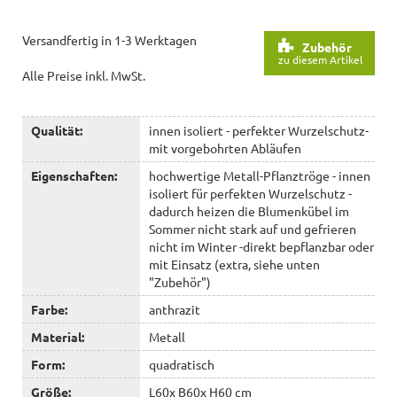
Versandfertig in 1-3 Werktagen
Zubehör
zu diesem Artikel
Alle Preise inkl. MwSt.
Qualität:
innen isoliert - perfekter Wurzelschutz-
mit vorgebohrten Abläufen
Eigenschaften:
hochwertige Metall-Pflanztröge - innen
isoliert für perfekten Wurzelschutz -
dadurch heizen die Blumenkübel im
Sommer nicht stark auf und gefrieren
nicht im Winter -direkt bepflanzbar oder
mit Einsatz (extra, siehe unten
"Zubehör")
Farbe:
anthrazit
Material:
Metall
Form:
quadratisch
Größe:
L60x B60x H60 cm