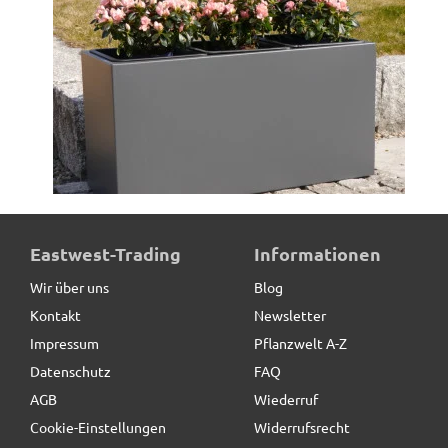
Pflanztrog aus Metall, anthrazit
Eastwest-Trading
Informationen
Wir über uns
Blog
Kontakt
Newsletter
549,00 € *
Impressum
Pflanzwelt A-Z
Datenschutz
FAQ
AGB
Wiederruf
Cookie-Einstellungen
Widerrufsrecht