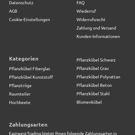
Datenschutz
FAQ
AGB
Wiederruf
Cookie-Einstellungen
Widerrufsrecht
Zahlung und Versand
Kunden-Informationen
Kategorien
Pflanzkübel Schwarz
Pflanzkübel Grau
Pflanzkübel Fiberglas
Pflanzkübel Polyrattan
Pflanzkübel Kunststoff
Pflanzkübel Beton
Pflanztröge
Pflanzkübel Stahl
Raumteiler
Blumenkübel
Hochbeete
Pflanztrog SUPREMO, TÜV-geprüft, Pflanzkübel,
Fiberglas anthrazit
Zahlungsarten
Eastwest-Trading bietet Ihnen folgende Zahlungsarten in