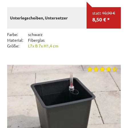
statt
10,90 €
Unterlegscheiben, Untersetzer
8,50 € *
Farbe:
schwarz
Material:
Fiberglas
Größe:
L7x B 7x H1,4 cm