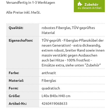
Versandfertig in 1-3 Werktagen
Zubehör
zu diesem Artikel
Alle Preise inkl. MwSt.
Qualität:
robustes Fiberglas, TÜV-geprüftes
Material
Eigenschaften:
TÜV-geprüft - Fiberglas-Pflanzkübel der
neuen Generation! - extra dickwandig,
extrem robust, breiter Rand sowie innen
massiv verstärkt gegen Ausbauchen
auch bei Hitze - 100% frostfest -
Einsätze extra, siehe unten "Zubehör"
Farbe:
anthrazit
Material:
Fiberglas
Form:
quadratisch
Größe:
L40x B40x H40 cm
Artikel-Nr.:
4260419068633